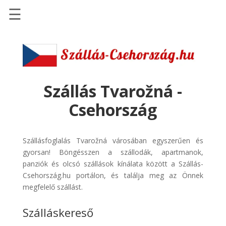
☰
Főoldal
Szállások
-
Szállásinfo.eu
Szállás Tvarožná -
Repülőjegy
Csehország
pénzvisszatérítéssel
Autóbérlés
Szállásfoglalás Tvarožná városában egyszerűen és
-
gyorsan! Böngésszen a szállodák, apartmanok,
Discover
panziók és olcsó szállások kínálata között a Szállás-
Cars
Csehország.hu portálon, és találja meg az Önnek
Transzfer
megfelelő szállást.
-
Szálláskereső
Kiwi
Taxi