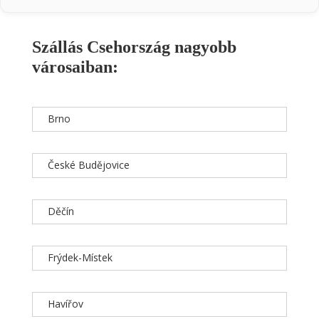
Szállás Csehország nagyobb
városaiban:
Brno
České Budějovice
Děčín
Frýdek-Místek
Havířov