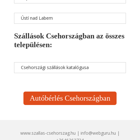
Ústí nad Labem
Szállások Csehországban az összes
településen:
Csehországi szállások katalógusa
Autóbérlés Csehországban
www.szallas-csehorszag.hu | info@webguru.hu |