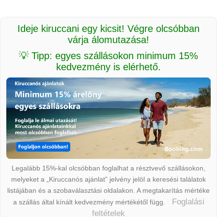
Ideje kiruccani egy kicsit! Végre olcsóbban
várja álomutazása!
💡 Tipp: egyes szállásokon minimum 15%
kedvezmény is elérhető.
Legalább 15%-kal olcsóbban foglalhat a résztvevő szállásokon,
melyeket a „Kiruccanós ajánlat” jelvény jelöl a keresési találatok
listájában és a szobaválasztási oldalakon. A megtakarítás mértéke
Foglalási
a szállás által kínált kedvezmény mértékétől függ.
feltételek