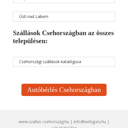
Ústí nad Labem
Szállások Csehországban az összes
településen:
Csehországi szállások katalógusa
Autóbérlés Csehországban
www.szallas-csehorszag.hu | info@webguru.hu |