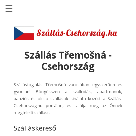
☰
Főoldal
Szállások
-
Szállásinfo.eu
Szállás Třemošná -
Repülőjegy
Csehország
pénzvisszatérítéssel
Autóbérlés
Szállásfoglalás Třemošná városában egyszerűen és
-
gyorsan! Böngésszen a szállodák, apartmanok,
Discover
panziók és olcsó szállások kínálata között a Szállás-
Cars
Csehország.hu portálon, és találja meg az Önnek
Transzfer
megfelelő szállást.
-
Szálláskereső
Kiwi
Taxi