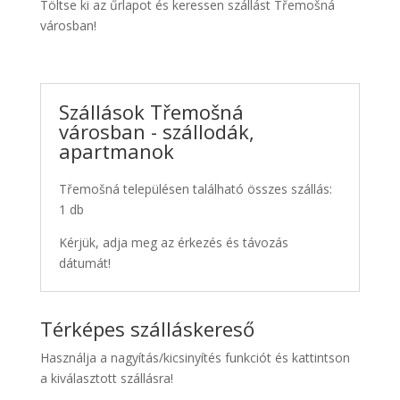
Töltse ki az űrlapot és keressen szállást Třemošná
városban!
Szállások Třemošná
városban - szállodák,
apartmanok
Třemošná településen található összes szállás:
1 db
Kérjük, adja meg az érkezés és távozás
dátumát!
Térképes szálláskereső
Használja a nagyítás/kicsinyítés funkciót és kattintson
a kiválasztott szállásra!