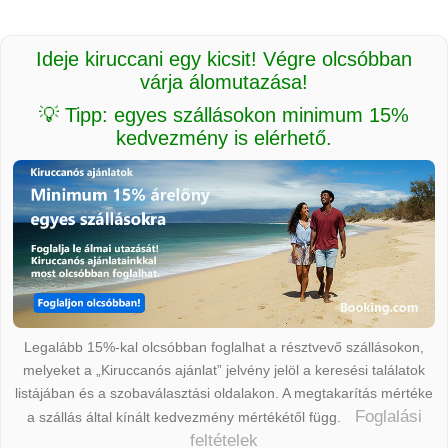
Ideje kiruccani egy kicsit! Végre olcsóbban
várja álomutazása!
💡 Tipp: egyes szállásokon minimum 15%
kedvezmény is elérhető.
Legalább 15%-kal olcsóbban foglalhat a résztvevő szállásokon,
melyeket a „Kiruccanós ajánlat” jelvény jelöl a keresési találatok
listájában és a szobaválasztási oldalakon. A megtakarítás mértéke
Foglalási
a szállás által kínált kedvezmény mértékétől függ.
feltételek