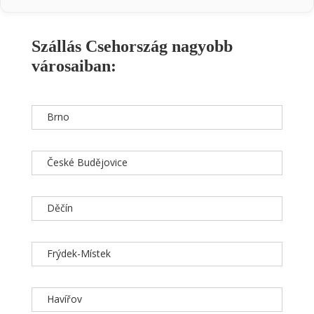
Szállás Csehország nagyobb
városaiban:
Brno
České Budějovice
Děčín
Frýdek-Místek
Havířov