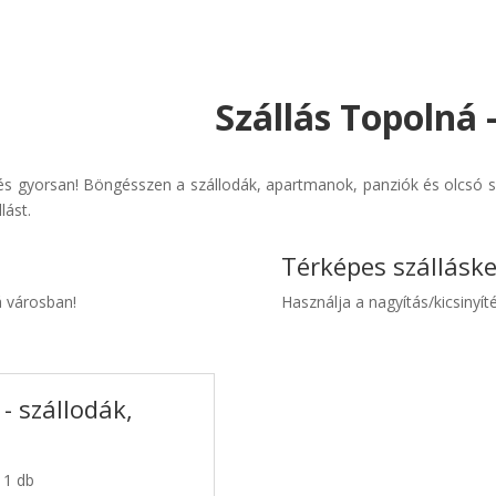
Szállás Topolná 
s gyorsan! Böngésszen a szállodák, apartmanok, panziók és olcsó sz
lást.
Térképes szállásk
á városban!
Használja a nagyítás/kicsinyíté
- szállodák,
 1 db