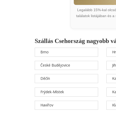
Legalább 15%-kal olcsób
találatok listájában és 
Szállás Csehország nagyobb v
Brno
Hr
České Budějovice
Ji
Děčín
Ka
Frýdek-Místek
Ka
Havířov
K