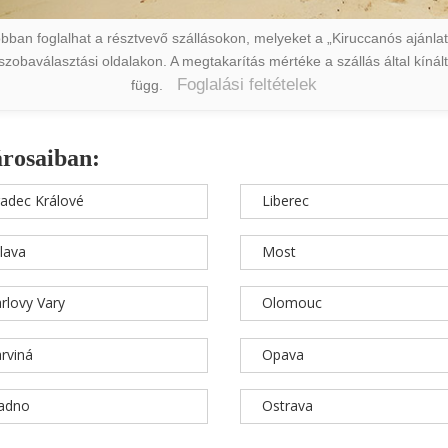
ban foglalhat a résztvevő szállásokon, melyeket a „Kiruccanós ajánlat” 
a szobaválasztási oldalakon. A megtakarítás mértéke a szállás által kín
Foglalási feltételek
függ.
árosaiban:
adec Králové
Liberec
hlava
Most
rlovy Vary
Olomouc
rviná
Opava
ladno
Ostrava