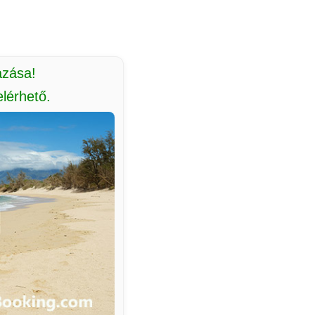
azása!
lérhető.