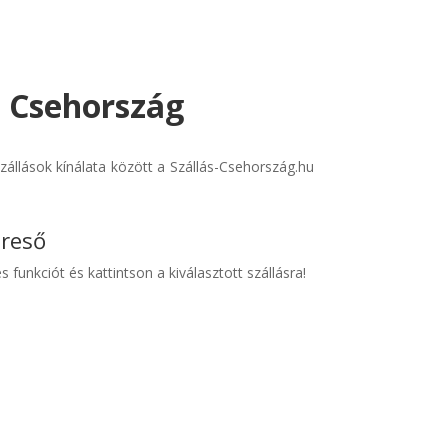
- Csehország
állások kínálata között a Szállás-Csehország.hu
ereső
s funkciót és kattintson a kiválasztott szállásra!