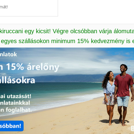
mát!
 kiruccani egy kicsit! Végre olcsóbban várja álomut
: egyes szállásokon minimum 15% kedvezmény is e