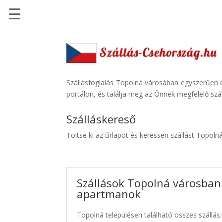
☰
Főoldal
Szállások
-
Szállásinfo.eu
Szállásfoglalás Topolná városában egyszerűen é
portálon, és találja meg az Önnek megfelelő szál
Repülőjegy
pénzvisszatérítéssel
Szálláskereső
Autóbérlés
Töltse ki az űrlapot és keressen szállást Topoln
-
Discover
Cars
Szállások Topolná városban 
Transzfer
apartmanok
-
Kiwi
Topolná településen található összes szállás:
Taxi