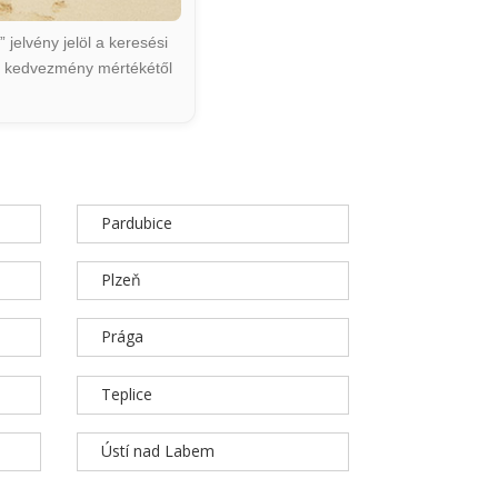
jelvény jelöl a keresési
ált kedvezmény mértékétől
Pardubice
Plzeň
Prága
Teplice
Ústí nad Labem