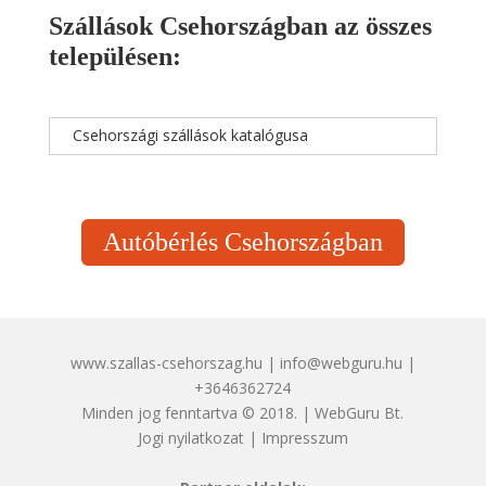
Szállások Csehországban az összes
településen:
Csehországi szállások katalógusa
Autóbérlés Csehországban
www.szallas-csehorszag.hu | info@webguru.hu |
+3646362724
Minden jog fenntartva © 2018. | WebGuru Bt.
Jogi nyilatkozat
|
Impresszum