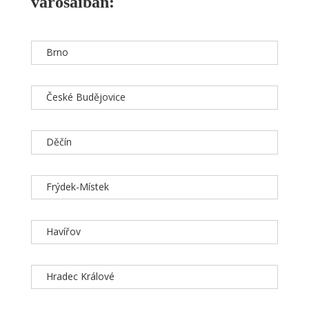
városaiban:
Brno
České Budějovice
Děčín
Frýdek-Místek
Havířov
Hradec Králové