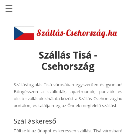
☰
Főoldal
Szállások
-
Szállásinfo.eu
Szállás Tisá -
Repülőjegy
Csehország
pénzvisszatérítéssel
Autóbérlés
Szállásfoglalás Tisá városában egyszerűen és gyorsan!
-
Böngésszen a szállodák, apartmanok, panziók és
Discover
olcsó szállások kínálata között a Szállás-Csehország.hu
Cars
portálon, és találja meg az Önnek megfelelő szállást.
Transzfer
Szálláskereső
-
Kiwi
Töltse ki az űrlapot és keressen szállást Tisá városban!
Taxi