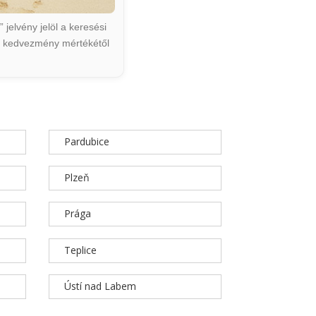
jelvény jelöl a keresési
ált kedvezmény mértékétől
Pardubice
Plzeň
Prága
Teplice
Ústí nad Labem