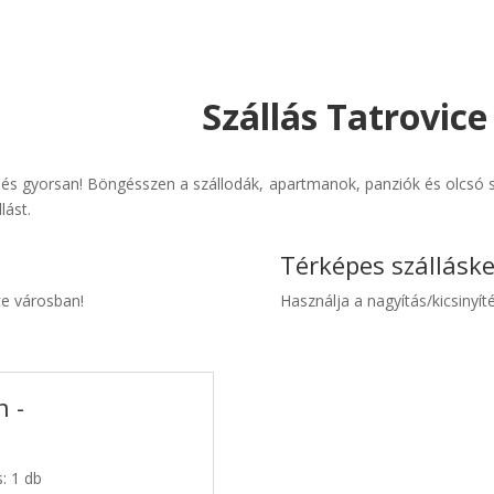
Szállás Tatrovice
 és gyorsan! Böngésszen a szállodák, apartmanok, panziók és olcsó sz
lást.
Térképes szállásk
ce városban!
Használja a nagyítás/kicsinyíté
n -
s: 1 db