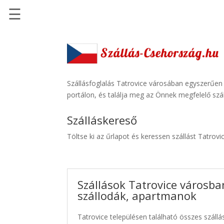
☰
Főoldal
Szállások
-
Szállásinfo.eu
Szállásfoglalás Tatrovice városában egyszerűen
portálon, és találja meg az Önnek megfelelő szál
Repülőjegy
pénzvisszatérítéssel
Szálláskereső
Autóbérlés
Töltse ki az űrlapot és keressen szállást Tatrovi
-
Discover
Cars
Szállások Tatrovice városba
Transzfer
szállodák, apartmanok
-
Kiwi
Tatrovice településen található összes szállá
Taxi