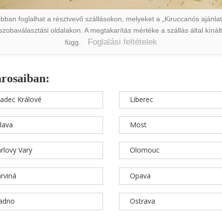
ban foglalhat a résztvevő szállásokon, melyeket a „Kiruccanós ajánlat” 
a szobaválasztási oldalakon. A megtakarítás mértéke a szállás által kín
Foglalási feltételek
függ.
árosaiban:
adec Králové
Liberec
hlava
Most
rlovy Vary
Olomouc
rviná
Opava
ladno
Ostrava