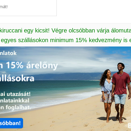
mát!
 kiruccani egy kicsit! Végre olcsóbban várja álomut
: egyes szállásokon minimum 15% kedvezmény is e