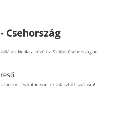
 - Csehország
állások kínálata között a Szállás-Csehország.hu
ereső
s funkciót és kattintson a kiválasztott szállásra!