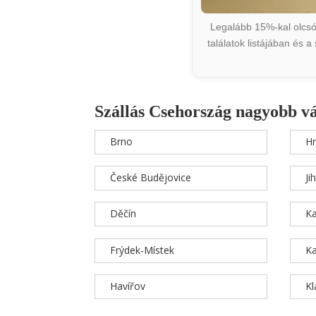
Legalább 15%-kal olcsób
találatok listájában és 
Szállás Csehország nagyobb v
Brno
Hr
České Budějovice
Ji
Děčín
Ka
Frýdek-Místek
Ka
Havířov
K