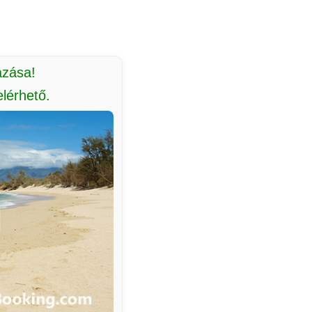
azása!
lérhető.