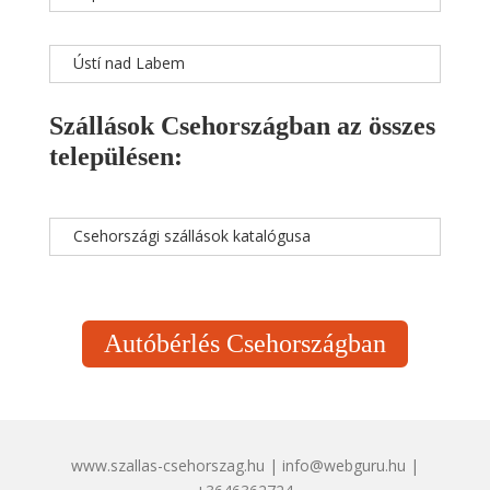
Ústí nad Labem
Szállások Csehországban az összes
településen:
Csehországi szállások katalógusa
Autóbérlés Csehországban
www.szallas-csehorszag.hu | info@webguru.hu |