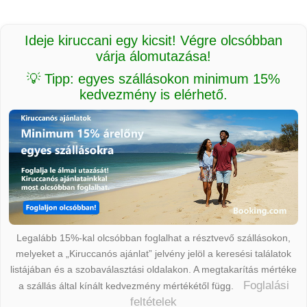
Ideje kiruccani egy kicsit! Végre olcsóbban
várja álomutazása!
💡 Tipp: egyes szállásokon minimum 15%
kedvezmény is elérhető.
Legalább 15%-kal olcsóbban foglalhat a résztvevő szállásokon,
melyeket a „Kiruccanós ajánlat” jelvény jelöl a keresési találatok
listájában és a szobaválasztási oldalakon. A megtakarítás mértéke
Foglalási
a szállás által kínált kedvezmény mértékétől függ.
feltételek