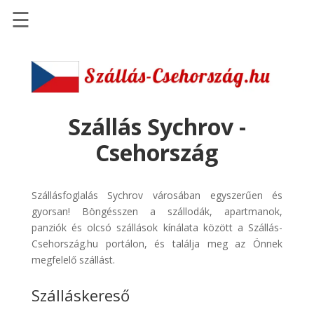
☰
Főoldal
Szállások
-
Szállásinfo.eu
Szállás Sychrov -
Repülőjegy
Csehország
pénzvisszatérítéssel
Autóbérlés
Szállásfoglalás Sychrov városában egyszerűen és
-
gyorsan! Böngésszen a szállodák, apartmanok,
Discover
panziók és olcsó szállások kínálata között a Szállás-
Cars
Csehország.hu portálon, és találja meg az Önnek
Transzfer
megfelelő szállást.
-
Szálláskereső
Kiwi
Taxi