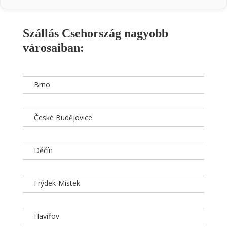
Szállás Csehország nagyobb
városaiban:
Brno
České Budějovice
Děčín
Frýdek-Místek
Havířov