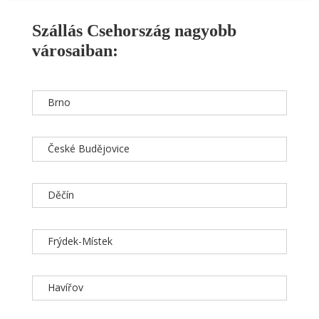
Szállás Csehország nagyobb
városaiban:
Brno
České Budějovice
Děčín
Frýdek-Místek
Havířov