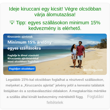
Ideje kiruccani egy kicsit! Végre olcsóbban
várja álomutazása!
💡 Tipp: egyes szállásokon minimum 15%
kedvezmény is elérhető.
Legalább 15%-kal olcsóbban foglalhat a résztvevő szállásokon,
melyeket a „Kiruccanós ajánlat” jelvény jelöl a keresési találatok
listájában és a szobaválasztási oldalakon. A megtakarítás mértéke
Foglalási
a szállás által kínált kedvezmény mértékétől függ.
feltételek