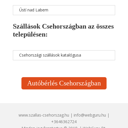
Ústí nad Labem
Szállások Csehországban az összes
településen:
Csehországi szállások katalógusa
Autóbérlés Csehországban
www.szallas-csehorszag.hu | info@webguru.hu |
+3646362724