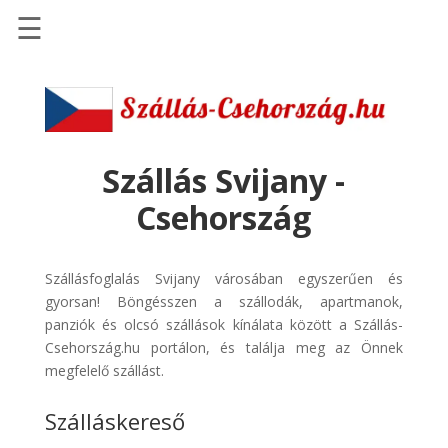
☰
Főoldal
Szállások
-
Szállásinfo.eu
Szállás Svijany -
Repülőjegy
Csehország
pénzvisszatérítéssel
Autóbérlés
Szállásfoglalás Svijany városában egyszerűen és
-
gyorsan! Böngésszen a szállodák, apartmanok,
Discover
panziók és olcsó szállások kínálata között a Szállás-
Cars
Csehország.hu portálon, és találja meg az Önnek
Transzfer
megfelelő szállást.
-
Szálláskereső
Kiwi
Taxi