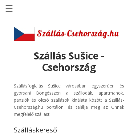
☰
Főoldal
Szállások
-
Szállásinfo.eu
Szállás Sušice -
Repülőjegy
Csehország
pénzvisszatérítéssel
Autóbérlés
Szállásfoglalás Sušice városában egyszerűen és
-
gyorsan! Böngésszen a szállodák, apartmanok,
Discover
panziók és olcsó szállások kínálata között a Szállás-
Cars
Csehország.hu portálon, és találja meg az Önnek
Transzfer
megfelelő szállást.
-
Szálláskereső
Kiwi
Taxi