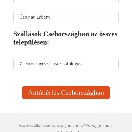
Ústí nad Labem
Szállások Csehországban az összes
településen:
Csehországi szállások katalógusa
Autóbérlés Csehországban
www.szallas-csehorszag.hu | info@webguru.hu |