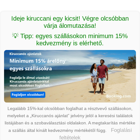
Ideje kiruccani egy kicsit! Végre olcsóbban
várja álomutazása!
💡 Tipp: egyes szállásokon minimum 15%
kedvezmény is elérhető.
Legalább 15%-kal olcsóbban foglalhat a résztvevő szállásokon,
melyeket a „Kiruccanós ajánlat” jelvény jelöl a keresési találatok
listájában és a szobaválasztási oldalakon. A megtakarítás mértéke
Foglalási
a szállás által kínált kedvezmény mértékétől függ.
feltételek