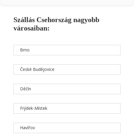
Szállás Csehország nagyobb
városaiban:
Brno
České Budějovice
Děčín
Frýdek-Místek
Havířov