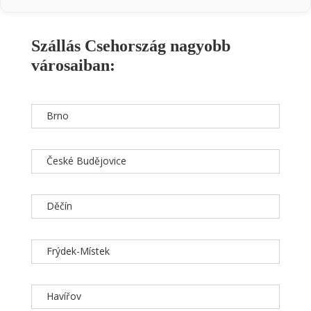
Szállás Csehország nagyobb
városaiban:
Brno
České Budějovice
Děčín
Frýdek-Místek
Havířov