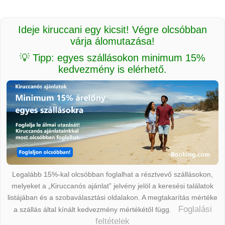
Ideje kiruccani egy kicsit! Végre olcsóbban
várja álomutazása!
💡 Tipp: egyes szállásokon minimum 15%
kedvezmény is elérhető.
Legalább 15%-kal olcsóbban foglalhat a résztvevő szállásokon,
melyeket a „Kiruccanós ajánlat” jelvény jelöl a keresési találatok
listájában és a szobaválasztási oldalakon. A megtakarítás mértéke
Foglalási
a szállás által kínált kedvezmény mértékétől függ.
feltételek