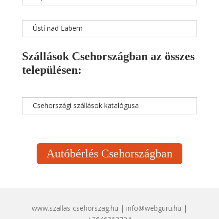
Ústí nad Labem
Szállások Csehországban az összes
településen:
Csehországi szállások katalógusa
Autóbérlés Csehországban
www.szallas-csehorszag.hu | info@webguru.hu |