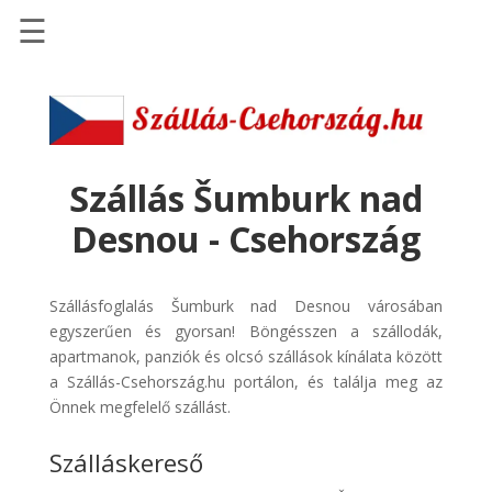
☰
Főoldal
Szállások
-
Szállásinfo.eu
Szállás Šumburk nad
Repülőjegy
Desnou - Csehország
pénzvisszatérítéssel
Autóbérlés
Szállásfoglalás Šumburk nad Desnou városában
-
egyszerűen és gyorsan! Böngésszen a szállodák,
Discover
apartmanok, panziók és olcsó szállások kínálata között
Cars
a Szállás-Csehország.hu portálon, és találja meg az
Transzfer
Önnek megfelelő szállást.
-
Szálláskereső
Kiwi
Taxi