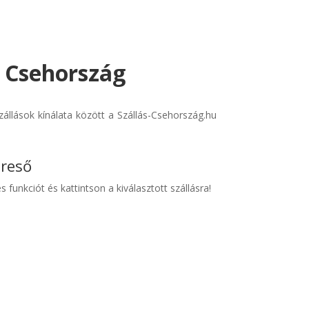
- Csehország
állások kínálata között a Szállás-Csehország.hu
ereső
s funkciót és kattintson a kiválasztott szállásra!