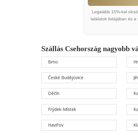
Legalább 15%-kal olcsób
találatok listájában és 
Szállás Csehország nagyobb v
Brno
Hr
České Budějovice
Ji
Děčín
Ka
Frýdek-Místek
Ka
Havířov
K