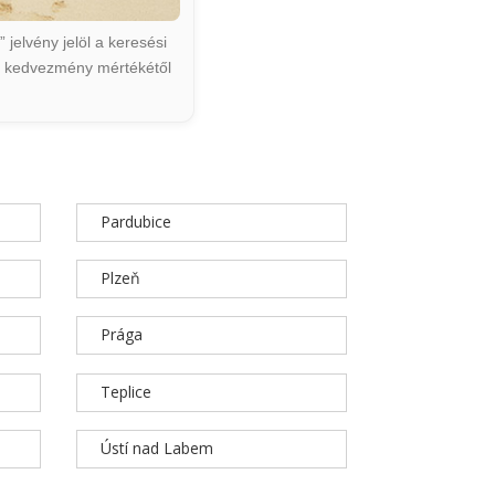
jelvény jelöl a keresési
ált kedvezmény mértékétől
Pardubice
Plzeň
Prága
Teplice
Ústí nad Labem