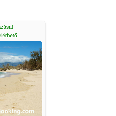
azása!
lérhető.