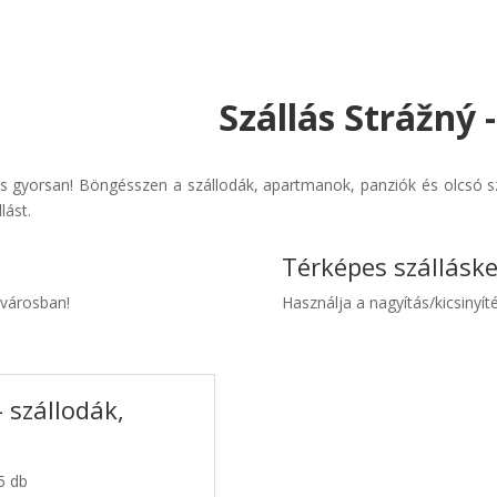
Szállás Strážný 
s gyorsan! Böngésszen a szállodák, apartmanok, panziók és olcsó sz
lást.
Térképes szállásk
 városban!
Használja a nagyítás/kicsinyíté
 szállodák,
5 db