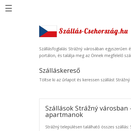
☰
Főoldal
Szállások
-
Szállásinfo.eu
Szállásfoglalás Strážný városában egyszerűen é
portálon, és találja meg az Önnek megfelelő szál
Repülőjegy
pénzvisszatérítéssel
Szálláskereső
Autóbérlés
Töltse ki az űrlapot és keressen szállást Strážný
-
Discover
Cars
Szállások Strážný városban -
Transzfer
apartmanok
-
Kiwi
Strážný településen található összes szállás: 
Taxi