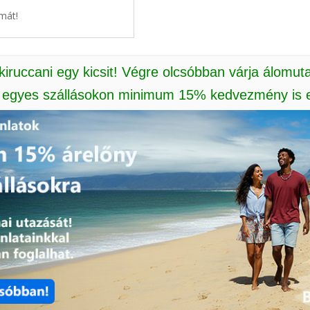
mát!
 kiruccani egy kicsit! Végre olcsóbban várja álomut
: egyes szállásokon minimum 15% kedvezmény is e