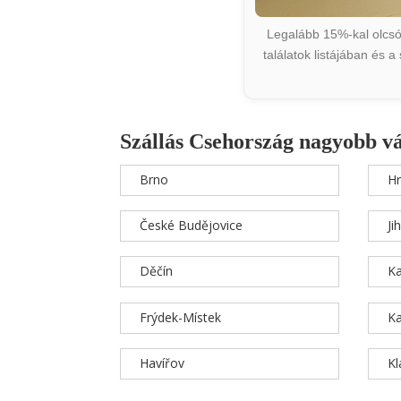
Legalább 15%-kal olcsób
találatok listájában és 
Szállás Csehország nagyobb v
Brno
Hr
České Budějovice
Ji
Děčín
Ka
Frýdek-Místek
Ka
Havířov
K