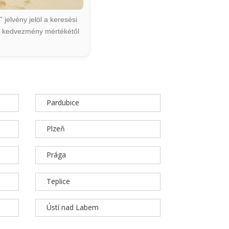
jelvény jelöl a keresési
ált kedvezmény mértékétől
Pardubice
Plzeň
Prága
Teplice
Ústí nad Labem