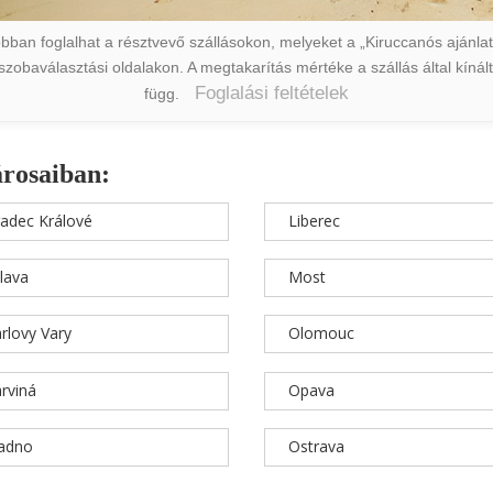
ban foglalhat a résztvevő szállásokon, melyeket a „Kiruccanós ajánlat” 
a szobaválasztási oldalakon. A megtakarítás mértéke a szállás által kín
Foglalási feltételek
függ.
árosaiban:
adec Králové
Liberec
hlava
Most
rlovy Vary
Olomouc
rviná
Opava
ladno
Ostrava