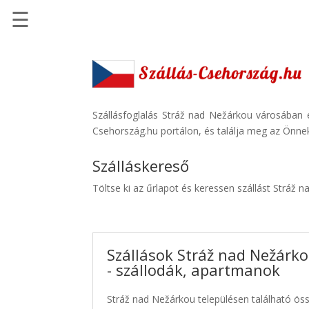
☰
Főoldal
Szállások
-
Szállásinfo.eu
Szállásfoglalás Stráž nad Nežárkou városában 
Csehország.hu portálon, és találja meg az Önnek
Repülőjegy
pénzvisszatérítéssel
Szálláskereső
Autóbérlés
Töltse ki az űrlapot és keressen szállást Stráž 
-
Discover
Cars
Szállások Stráž nad Nežárk
Transzfer
- szállodák, apartmanok
-
Kiwi
Stráž nad Nežárkou településen található öss
Taxi