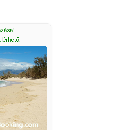
azása!
lérhető.