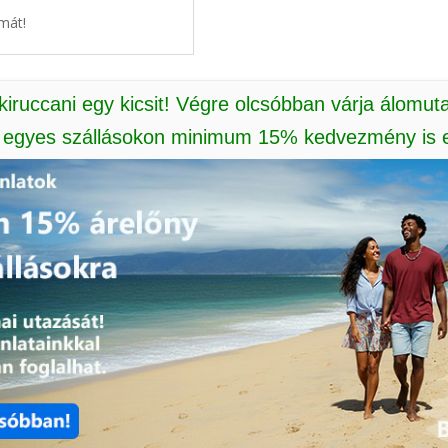
mát!
 kiruccani egy kicsit! Végre olcsóbban várja álomut
: egyes szállásokon minimum 15% kedvezmény is e