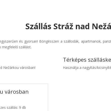
Szállás Stráž nad Než
egyszerűen és gyorsan! Böngésszen a szállodák, apartmanok, panziók
 megfelelő szállást.
Térképes szállásk
nad Nežárkou városban!
Használja a nagyítás/kicsinyíté
ou városban
zes szállás: 9 db