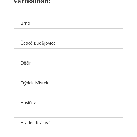
városaiban:
Brno
České Budějovice
Děčín
Frýdek-Místek
Havířov
Hradec Králové