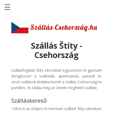
☰
Főoldal
Szállások
-
Szállásinfo.eu
Szállás Štíty -
Repülőjegy
Csehország
pénzvisszatérítéssel
Autóbérlés
Szállásfoglalás Štíty városában egyszerűen és gyorsan!
-
Böngésszen a szállodák, apartmanok, panziók és
Discover
olcsó szállások kínálata között a Szállás-Csehország.hu
Cars
portálon, és találja meg az Önnek megfelelő szállást.
Transzfer
Szálláskereső
-
Kiwi
Töltse ki az űrlapot és keressen szállást Štíty városban!
Taxi