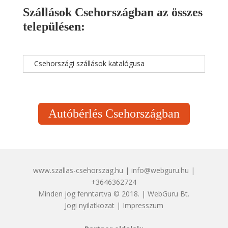
Szállások Csehországban az összes
településen:
Csehországi szállások katalógusa
Autóbérlés Csehországban
www.szallas-csehorszag.hu | info@webguru.hu |
+3646362724
Minden jog fenntartva © 2018. | WebGuru Bt.
Jogi nyilatkozat
|
Impresszum