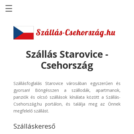
☰
Főoldal
Szállások
-
Szállásinfo.eu
Szállás Starovice -
Repülőjegy
Csehország
pénzvisszatérítéssel
Autóbérlés
Szállásfoglalás Starovice városában egyszerűen és
-
gyorsan! Böngésszen a szállodák, apartmanok,
Discover
panziók és olcsó szállások kínálata között a Szállás-
Cars
Csehország.hu portálon, és találja meg az Önnek
Transzfer
megfelelő szállást.
-
Szálláskereső
Kiwi
Taxi