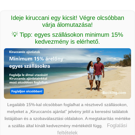
Ideje kiruccani egy kicsit! Végre olcsóbban
várja álomutazása!
💡 Tipp: egyes szállásokon minimum 15%
kedvezmény is elérhető.
Legalább 15%-kal olcsóbban foglalhat a résztvevő szállásokon,
melyeket a „Kiruccanós ajánlat” jelvény jelöl a keresési találatok
listájában és a szobaválasztási oldalakon. A megtakarítás mértéke
Foglalási
a szállás által kínált kedvezmény mértékétől függ.
feltételek