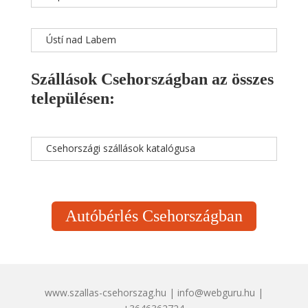
Ústí nad Labem
Szállások Csehországban az összes
településen:
Csehországi szállások katalógusa
Autóbérlés Csehországban
www.szallas-csehorszag.hu | info@webguru.hu |