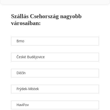
Szállás Csehország nagyobb
városaiban:
Brno
České Budějovice
Děčín
Frýdek-Místek
Havířov