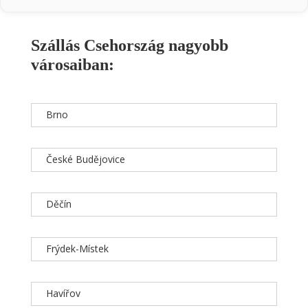
Szállás Csehország nagyobb
városaiban:
Brno
České Budějovice
Děčín
Frýdek-Místek
Havířov