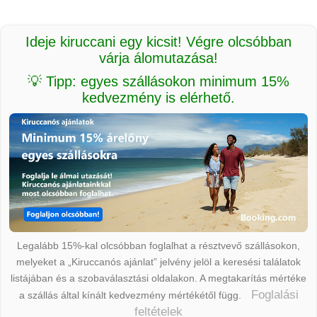
Ideje kiruccani egy kicsit! Végre olcsóbban
várja álomutazása!
💡 Tipp: egyes szállásokon minimum 15%
kedvezmény is elérhető.
Legalább 15%-kal olcsóbban foglalhat a résztvevő szállásokon,
melyeket a „Kiruccanós ajánlat” jelvény jelöl a keresési találatok
listájában és a szobaválasztási oldalakon. A megtakarítás mértéke
Foglalási
a szállás által kínált kedvezmény mértékétől függ.
feltételek