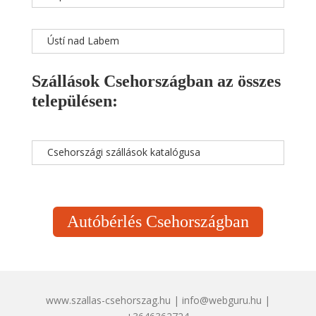
Ústí nad Labem
Szállások Csehországban az összes
településen:
Csehországi szállások katalógusa
Autóbérlés Csehországban
www.szallas-csehorszag.hu | info@webguru.hu |