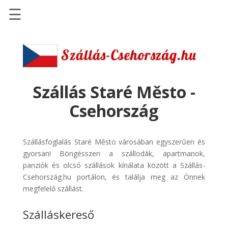
☰
Főoldal
Szállások
-
Szállásinfo.eu
Szállás Staré Město -
Repülőjegy
Csehország
pénzvisszatérítéssel
Autóbérlés
Szállásfoglalás Staré Město városában egyszerűen és
-
gyorsan! Böngésszen a szállodák, apartmanok,
Discover
panziók és olcsó szállások kínálata között a Szállás-
Cars
Csehország.hu portálon, és találja meg az Önnek
Transzfer
megfelelő szállást.
-
Szálláskereső
Kiwi
Taxi