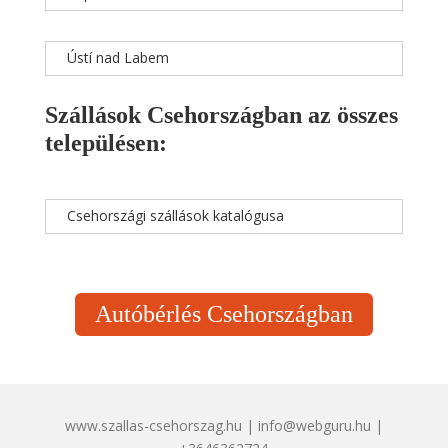
Ústí nad Labem
Szállások Csehországban az összes
településen:
Csehországi szállások katalógusa
Autóbérlés Csehországban
www.szallas-csehorszag.hu | info@webguru.hu |