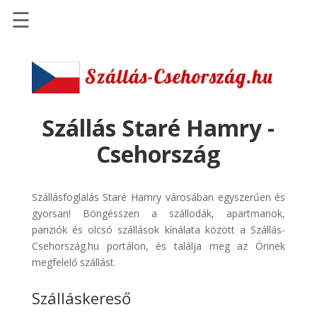
☰
Főoldal
Szállások
-
Szállásinfo.eu
Szállás Staré Hamry -
Repülőjegy
Csehország
pénzvisszatérítéssel
Autóbérlés
Szállásfoglalás Staré Hamry városában egyszerűen és
-
gyorsan! Böngésszen a szállodák, apartmanok,
Discover
panziók és olcsó szállások kínálata között a Szállás-
Cars
Csehország.hu portálon, és találja meg az Önnek
Transzfer
megfelelő szállást.
-
Szálláskereső
Kiwi
Taxi