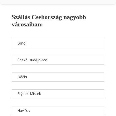
Szállás Csehország nagyobb
városaiban:
Brno
České Budějovice
Děčín
Frýdek-Místek
Havířov