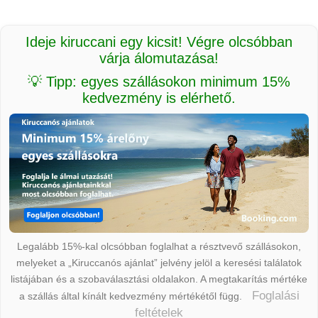
Ideje kiruccani egy kicsit! Végre olcsóbban
várja álomutazása!
💡 Tipp: egyes szállásokon minimum 15%
kedvezmény is elérhető.
Legalább 15%-kal olcsóbban foglalhat a résztvevő szállásokon,
melyeket a „Kiruccanós ajánlat” jelvény jelöl a keresési találatok
listájában és a szobaválasztási oldalakon. A megtakarítás mértéke
Foglalási
a szállás által kínált kedvezmény mértékétől függ.
feltételek