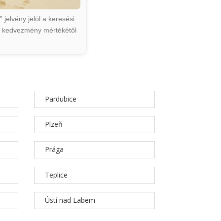
jelvény jelöl a keresési
ált kedvezmény mértékétől
Pardubice
Plzeň
Prága
Teplice
Ústí nad Labem