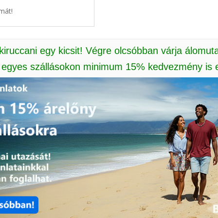
mát!
 kiruccani egy kicsit! Végre olcsóbban várja álomut
: egyes szállásokon minimum 15% kedvezmény is e