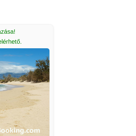
azása!
lérhető.