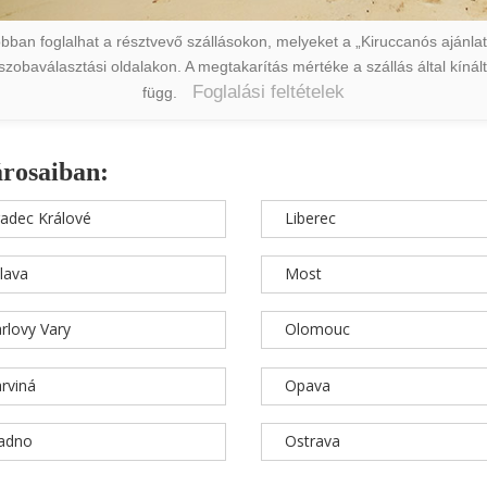
ban foglalhat a résztvevő szállásokon, melyeket a „Kiruccanós ajánlat” 
a szobaválasztási oldalakon. A megtakarítás mértéke a szállás által kín
Foglalási feltételek
függ.
árosaiban:
adec Králové
Liberec
hlava
Most
rlovy Vary
Olomouc
rviná
Opava
ladno
Ostrava