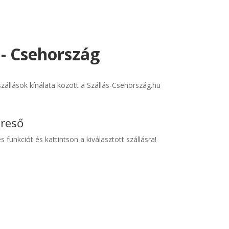
 - Csehország
állások kínálata között a Szállás-Csehország.hu
ereső
s funkciót és kattintson a kiválasztott szállásra!