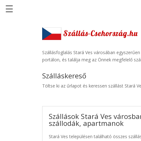
☰
Főoldal
Szállások
-
Szállásinfo.eu
Szállásfoglalás Stará Ves városában egyszerűen
portálon, és találja meg az Önnek megfelelő szál
Repülőjegy
pénzvisszatérítéssel
Szálláskereső
Autóbérlés
Töltse ki az űrlapot és keressen szállást Stará V
-
Discover
Cars
Szállások Stará Ves városba
Transzfer
szállodák, apartmanok
-
Kiwi
Stará Ves településen található összes szállá
Taxi