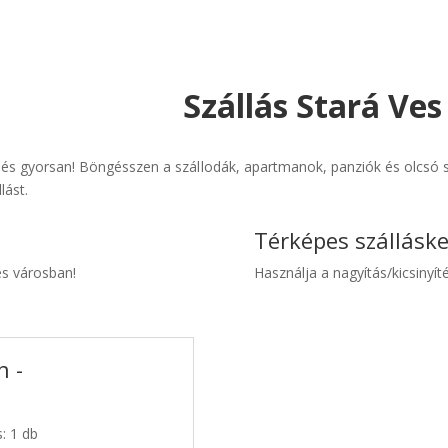
Szállás Stará Ves
 és gyorsan! Böngésszen a szállodák, apartmanok, panziók és olcsó sz
lást.
Térképes szállásk
es városban!
Használja a nagyítás/kicsinyíté
n -
s: 1 db