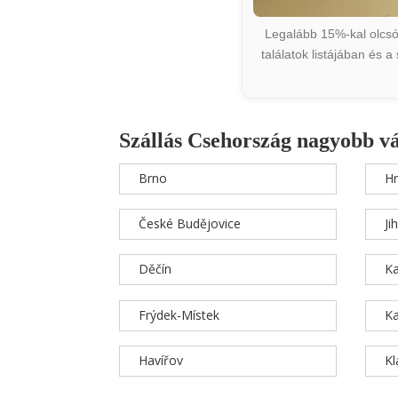
Legalább 15%-kal olcsób
találatok listájában és 
Szállás Csehország nagyobb v
Brno
Hr
České Budějovice
Ji
Děčín
Ka
Frýdek-Místek
Ka
Havířov
K