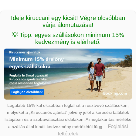
Ideje kiruccani egy kicsit! Végre olcsóbban
várja álomutazása!
💡 Tipp: egyes szállásokon minimum 15%
kedvezmény is elérhető.
Legalább 15%-kal olcsóbban foglalhat a résztvevő szállásokon,
melyeket a „Kiruccanós ajánlat” jelvény jelöl a keresési találatok
listájában és a szobaválasztási oldalakon. A megtakarítás mértéke
Foglalási
a szállás által kínált kedvezmény mértékétől függ.
feltételek