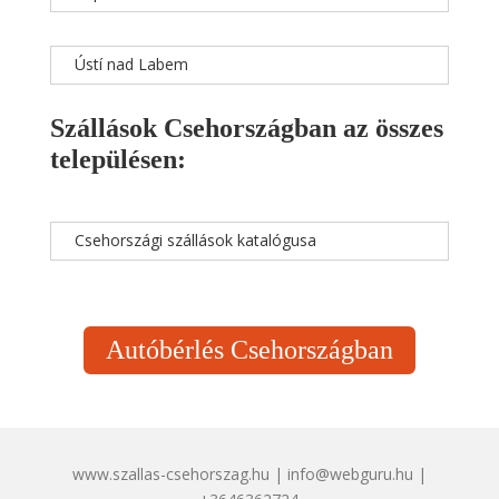
Ústí nad Labem
Szállások Csehországban az összes
településen:
Csehországi szállások katalógusa
Autóbérlés Csehországban
www.szallas-csehorszag.hu | info@webguru.hu |