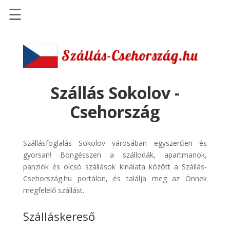
☰
Főoldal
Szállások
-
Szállásinfo.eu
Szállás Sokolov -
Repülőjegy
Csehország
pénzvisszatérítéssel
Autóbérlés
Szállásfoglalás Sokolov városában egyszerűen és
-
gyorsan! Böngésszen a szállodák, apartmanok,
Discover
panziók és olcsó szállások kínálata között a Szállás-
Cars
Csehország.hu portálon, és találja meg az Önnek
Transzfer
megfelelő szállást.
-
Szálláskereső
Kiwi
Taxi