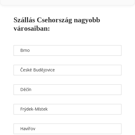
Szállás Csehország nagyobb
városaiban:
Brno
České Budějovice
Děčín
Frýdek-Místek
Havířov