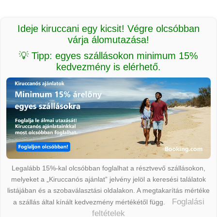
Ideje kiruccani egy kicsit! Végre olcsóbban
várja álomutazása!
💡 Tipp: egyes szállásokon minimum 15%
kedvezmény is elérhető.
Legalább 15%-kal olcsóbban foglalhat a résztvevő szállásokon,
melyeket a „Kiruccanós ajánlat” jelvény jelöl a keresési találatok
listájában és a szobaválasztási oldalakon. A megtakarítás mértéke
Foglalási
a szállás által kínált kedvezmény mértékétől függ.
feltételek