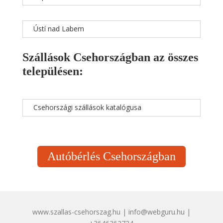
Ústí nad Labem
Szállások Csehországban az összes
településen:
Csehországi szállások katalógusa
Autóbérlés Csehországban
www.szallas-csehorszag.hu | info@webguru.hu |