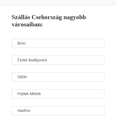
Szállás Csehország nagyobb
városaiban:
Brno
České Budějovice
Děčín
Frýdek-Místek
Havířov