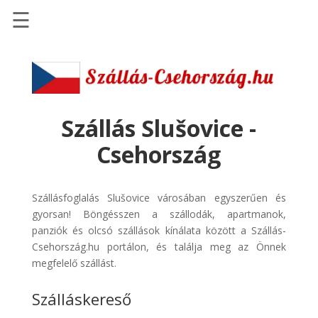
☰
Főoldal
Szállások
-
Szállásinfo.eu
Szállás Slušovice -
Repülőjegy
Csehország
pénzvisszatérítéssel
Autóbérlés
Szállásfoglalás Slušovice városában egyszerűen és
-
gyorsan! Böngésszen a szállodák, apartmanok,
Discover
panziók és olcsó szállások kínálata között a Szállás-
Cars
Csehország.hu portálon, és találja meg az Önnek
Transzfer
megfelelő szállást.
-
Szálláskereső
Kiwi
Taxi