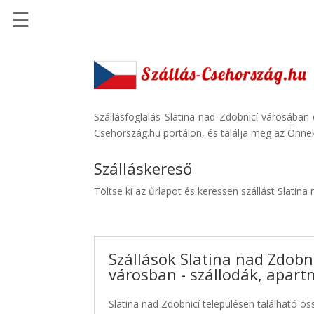
☰
Főoldal
Szállások
-
Szállásinfo.eu
Szállásfoglalás Slatina nad Zdobnicí városában
Csehország.hu portálon, és találja meg az Önnek
Repülőjegy
pénzvisszatérítéssel
Szálláskereső
Autóbérlés
Töltse ki az űrlapot és keressen szállást Slatina
-
Discover
Cars
Szállások Slatina nad Zdobn
Transzfer
városban - szállodák, apar
-
Kiwi
Slatina nad Zdobnicí településen található öss
Taxi