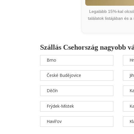
Legalább 15%-kal olcsób
találatok listájában és 
Szállás Csehország nagyobb v
Brno
Hr
České Budějovice
Ji
Děčín
Ka
Frýdek-Místek
Ka
Havířov
K