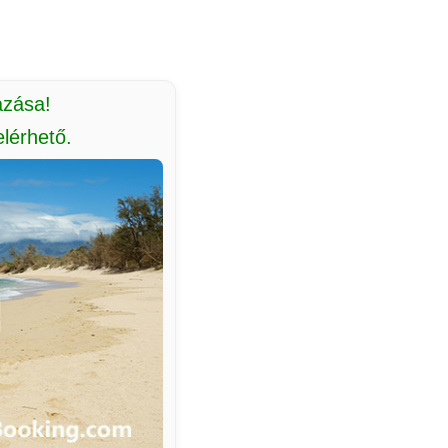
azása!
lérhető.