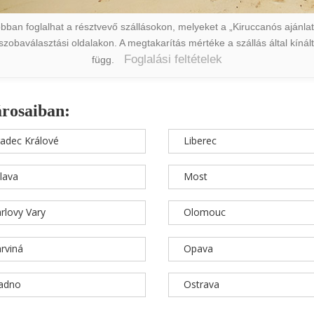
ban foglalhat a résztvevő szállásokon, melyeket a „Kiruccanós ajánlat” 
a szobaválasztási oldalakon. A megtakarítás mértéke a szállás által kín
Foglalási feltételek
függ.
árosaiban:
adec Králové
Liberec
hlava
Most
rlovy Vary
Olomouc
rviná
Opava
ladno
Ostrava