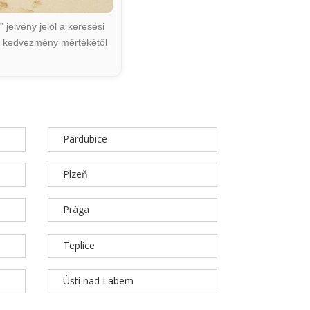
jelvény jelöl a keresési
ált kedvezmény mértékétől
Pardubice
Plzeň
Prága
Teplice
Ústí nad Labem