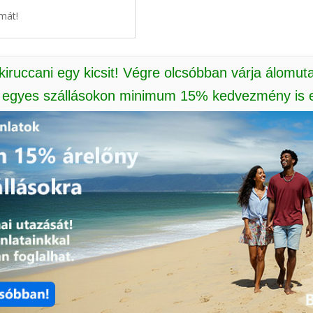
mát!
 kiruccani egy kicsit! Végre olcsóbban várja álomut
: egyes szállásokon minimum 15% kedvezmény is e