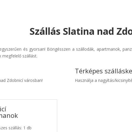
Szállás Slatina nad Zd
 egyszerűen és gyorsan! Böngésszen a szállodák, apartmanok, panzió
 megfelelő szállást.
Térképes szállásk
 nad Zdobnicí városban!
Használja a nagyítás/kicsinyíté
icí
tmanok
zes szállás: 1 db