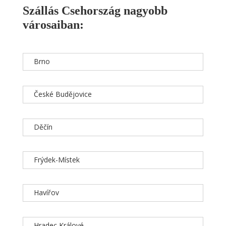
Szállás Csehország nagyobb
városaiban:
Brno
České Budějovice
Děčín
Frýdek-Místek
Havířov
Hradec Králové