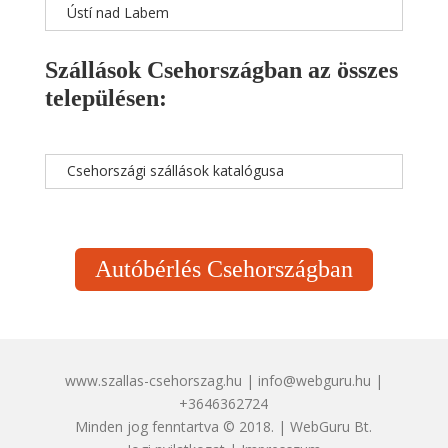
Ústí nad Labem
Szállások Csehországban az összes
településen:
Csehországi szállások katalógusa
Autóbérlés Csehországban
www.szallas-csehorszag.hu | info@webguru.hu |
+3646362724
Minden jog fenntartva © 2018. | WebGuru Bt.