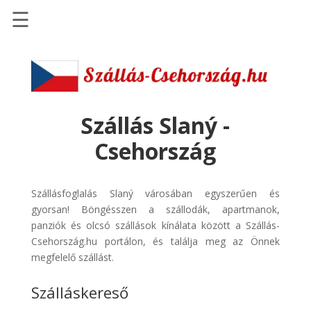
☰
Főoldal
Szállások
-
Szállásinfo.eu
Szállás Slaný -
Repülőjegy
Csehország
pénzvisszatérítéssel
Autóbérlés
Szállásfoglalás Slaný városában egyszerűen és
-
gyorsan! Böngésszen a szállodák, apartmanok,
Discover
panziók és olcsó szállások kínálata között a Szállás-
Cars
Csehország.hu portálon, és találja meg az Önnek
Transzfer
megfelelő szállást.
-
Szálláskereső
Kiwi
Taxi