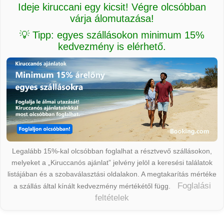
Ideje kiruccani egy kicsit! Végre olcsóbban
várja álomutazása!
💡 Tipp: egyes szállásokon minimum 15%
kedvezmény is elérhető.
Legalább 15%-kal olcsóbban foglalhat a résztvevő szállásokon,
melyeket a „Kiruccanós ajánlat” jelvény jelöl a keresési találatok
listájában és a szobaválasztási oldalakon. A megtakarítás mértéke
Foglalási
a szállás által kínált kedvezmény mértékétől függ.
feltételek