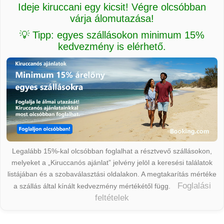
Ideje kiruccani egy kicsit! Végre olcsóbban
várja álomutazása!
💡 Tipp: egyes szállásokon minimum 15%
kedvezmény is elérhető.
Legalább 15%-kal olcsóbban foglalhat a résztvevő szállásokon,
melyeket a „Kiruccanós ajánlat” jelvény jelöl a keresési találatok
listájában és a szobaválasztási oldalakon. A megtakarítás mértéke
Foglalási
a szállás által kínált kedvezmény mértékétől függ.
feltételek