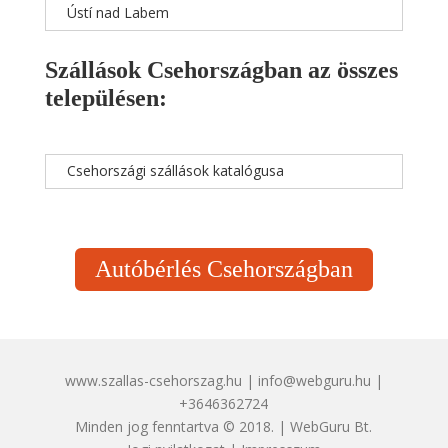
Ústí nad Labem
Szállások Csehországban az összes
településen:
Csehországi szállások katalógusa
Autóbérlés Csehországban
www.szallas-csehorszag.hu | info@webguru.hu |
+3646362724
Minden jog fenntartva © 2018. | WebGuru Bt.