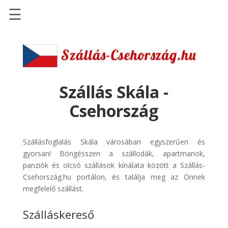
☰
Főoldal
Szállások
-
Szállásinfo.eu
Szállás Skála -
Repülőjegy
Csehország
pénzvisszatérítéssel
Autóbérlés
Szállásfoglalás Skála városában egyszerűen és
-
gyorsan! Böngésszen a szállodák, apartmanok,
Discover
panziók és olcsó szállások kínálata között a Szállás-
Cars
Csehország.hu portálon, és találja meg az Önnek
Transzfer
megfelelő szállást.
-
Szálláskereső
Kiwi
Taxi