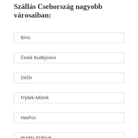
Szállás Csehország nagyobb
városaiban:
Brno
České Budějovice
Děčín
Frýdek-Místek
Havířov
Hradec Králové