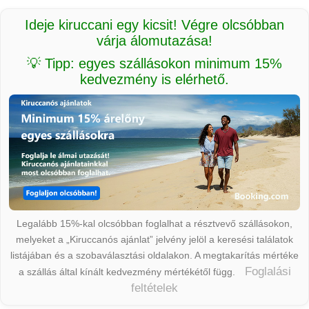
Ideje kiruccani egy kicsit! Végre olcsóbban
várja álomutazása!
💡 Tipp: egyes szállásokon minimum 15%
kedvezmény is elérhető.
Legalább 15%-kal olcsóbban foglalhat a résztvevő szállásokon,
melyeket a „Kiruccanós ajánlat” jelvény jelöl a keresési találatok
listájában és a szobaválasztási oldalakon. A megtakarítás mértéke
Foglalási
a szállás által kínált kedvezmény mértékétől függ.
feltételek