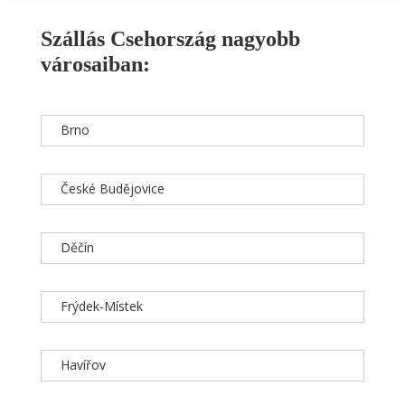
Szállás Csehország nagyobb
városaiban:
Brno
České Budějovice
Děčín
Frýdek-Místek
Havířov