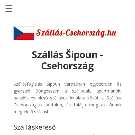
☰
Főoldal
Szállások
-
Szállásinfo.eu
Szállás Šipoun -
Repülőjegy
Csehország
pénzvisszatérítéssel
Autóbérlés
Szállásfoglalás Šipoun városában egyszerűen és
-
gyorsan! Böngésszen a szállodák, apartmanok,
Discover
panziók és olcsó szállások kínálata között a Szállás-
Cars
Csehország.hu portálon, és találja meg az Önnek
Transzfer
megfelelő szállást.
-
Szálláskereső
Kiwi
Taxi