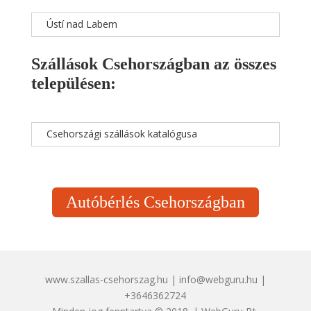
Ústí nad Labem
Szállások Csehországban az összes
településen:
Csehországi szállások katalógusa
Autóbérlés Csehországban
www.szallas-csehorszag.hu | info@webguru.hu |
+3646362724