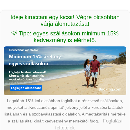
Ideje kiruccani egy kicsit! Végre olcsóbban
várja álomutazása!
💡 Tipp: egyes szállásokon minimum 15%
kedvezmény is elérhető.
Legalább 15%-kal olcsóbban foglalhat a résztvevő szállásokon,
melyeket a „Kiruccanós ajánlat” jelvény jelöl a keresési találatok
listájában és a szobaválasztási oldalakon. A megtakarítás mértéke
Foglalási
a szállás által kínált kedvezmény mértékétől függ.
feltételek