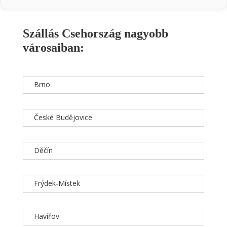
Szállás Csehország nagyobb
városaiban:
Brno
České Budějovice
Děčín
Frýdek-Místek
Havířov