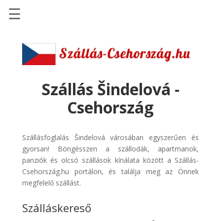
☰
Főoldal
Szállások
-
Szállásinfo.eu
Szállás Šindelová -
Repülőjegy
Csehország
pénzvisszatérítéssel
Autóbérlés
Szállásfoglalás Šindelová városában egyszerűen és
-
gyorsan! Böngésszen a szállodák, apartmanok,
Discover
panziók és olcsó szállások kínálata között a Szállás-
Cars
Csehország.hu portálon, és találja meg az Önnek
Transzfer
megfelelő szállást.
-
Szálláskereső
Kiwi
Taxi