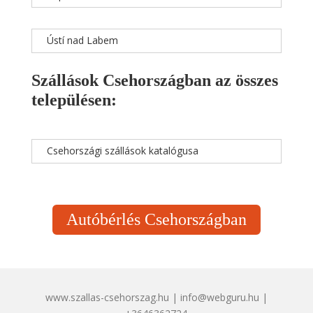
Ústí nad Labem
Szállások Csehországban az összes
településen:
Csehországi szállások katalógusa
Autóbérlés Csehországban
www.szallas-csehorszag.hu | info@webguru.hu |