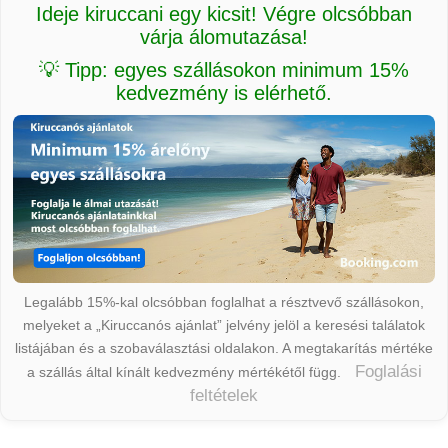
Ideje kiruccani egy kicsit! Végre olcsóbban
várja álomutazása!
💡 Tipp: egyes szállásokon minimum 15%
kedvezmény is elérhető.
Legalább 15%-kal olcsóbban foglalhat a résztvevő szállásokon,
melyeket a „Kiruccanós ajánlat” jelvény jelöl a keresési találatok
listájában és a szobaválasztási oldalakon. A megtakarítás mértéke
Foglalási
a szállás által kínált kedvezmény mértékétől függ.
feltételek