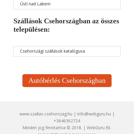
Ústí nad Labem
Szállások Csehországban az összes
településen:
Csehországi szállások katalógusa
Autóbérlés Csehországban
www.szallas-csehorszag.hu | info@webguru.hu |
+3646362724
Minden jog fenntartva © 2018. | WebGuru Bt.