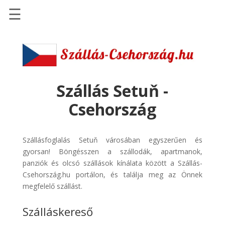
☰
Főoldal
Szállások
-
Szállásinfo.eu
Szállás Setuň -
Repülőjegy
Csehország
pénzvisszatérítéssel
Autóbérlés
Szállásfoglalás Setuň városában egyszerűen és
-
gyorsan! Böngésszen a szállodák, apartmanok,
Discover
panziók és olcsó szállások kínálata között a Szállás-
Cars
Csehország.hu portálon, és találja meg az Önnek
Transzfer
megfelelő szállást.
-
Szálláskereső
Kiwi
Taxi