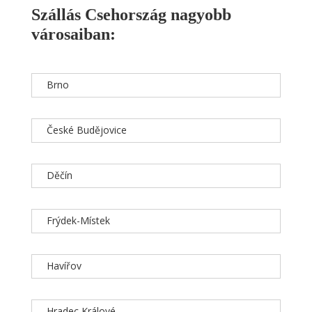
Szállás Csehország nagyobb
városaiban:
Brno
České Budějovice
Děčín
Frýdek-Místek
Havířov
Hradec Králové