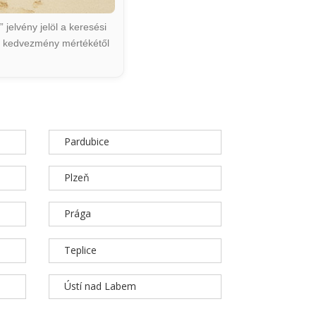
jelvény jelöl a keresési
ált kedvezmény mértékétől
Pardubice
Plzeň
Prága
Teplice
Ústí nad Labem