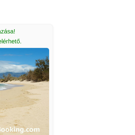
azása!
lérhető.