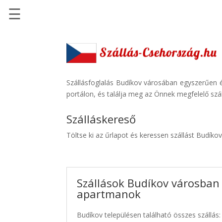
☰
Főoldal
Szállások
-
Szállásinfo.eu
Szállásfoglalás Budíkov városában egyszerűen é
portálon, és találja meg az Önnek megfelelő szál
Repülőjegy
pénzvisszatérítéssel
Szálláskereső
Autóbérlés
Töltse ki az űrlapot és keressen szállást Budíko
-
Discover
Cars
Szállások Budíkov városban 
Transzfer
apartmanok
-
Kiwi
Budíkov településen található összes szállás:
Taxi