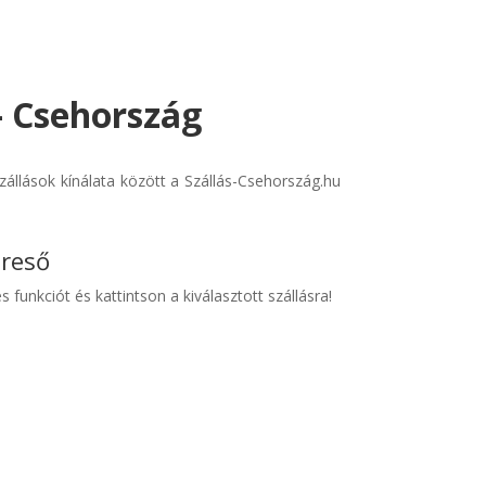
- Csehország
állások kínálata között a Szállás-Csehország.hu
ereső
s funkciót és kattintson a kiválasztott szállásra!