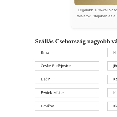
Legalább 15%-kal olcsób
találatok listájában és 
Szállás Csehország nagyobb v
Brno
Hr
České Budějovice
Ji
Děčín
Ka
Frýdek-Místek
Ka
Havířov
K