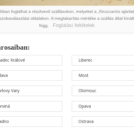
ban foglalhat a résztvevő szállásokon, melyeket a „Kiruccanós ajánlat” 
a szobaválasztási oldalakon. A megtakarítás mértéke a szállás által kín
Foglalási feltételek
függ.
árosaiban:
adec Králové
Liberec
hlava
Most
rlovy Vary
Olomouc
rviná
Opava
ladno
Ostrava