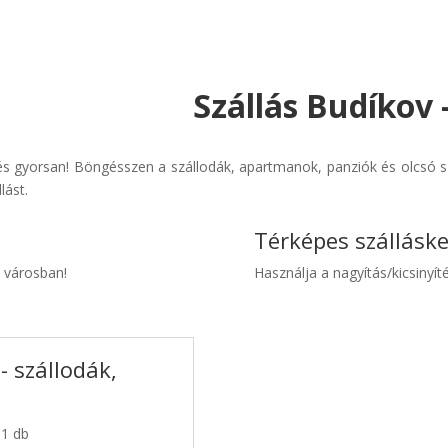
Szállás Budíkov 
s gyorsan! Böngésszen a szállodák, apartmanok, panziók és olcsó sz
lást.
Térképes szállásk
v városban!
Használja a nagyítás/kicsinyíté
- szállodák,
 1 db