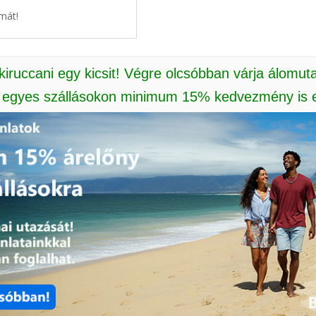
mát!
 kiruccani egy kicsit! Végre olcsóbban várja álomut
: egyes szállásokon minimum 15% kedvezmény is e