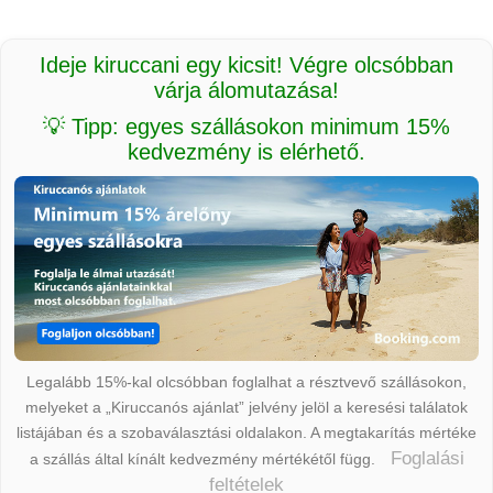
Ideje kiruccani egy kicsit! Végre olcsóbban
várja álomutazása!
💡 Tipp: egyes szállásokon minimum 15%
kedvezmény is elérhető.
Legalább 15%-kal olcsóbban foglalhat a résztvevő szállásokon,
melyeket a „Kiruccanós ajánlat” jelvény jelöl a keresési találatok
listájában és a szobaválasztási oldalakon. A megtakarítás mértéke
Foglalási
a szállás által kínált kedvezmény mértékétől függ.
feltételek