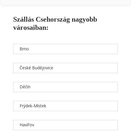
Szállás Csehország nagyobb
városaiban:
Brno
České Budějovice
Děčín
Frýdek-Místek
Havířov