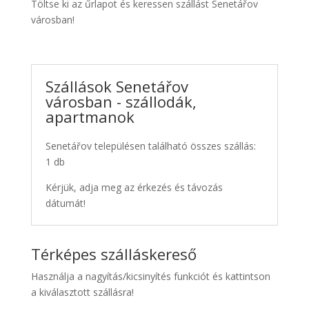
Töltse ki az űrlapot és keressen szállást Senetářov
városban!
Szállások Senetářov
városban - szállodák,
apartmanok
Senetářov településen található összes szállás:
1 db
Kérjük, adja meg az érkezés és távozás
dátumát!
Térképes szálláskereső
Használja a nagyítás/kicsinyítés funkciót és kattintson
a kiválasztott szállásra!