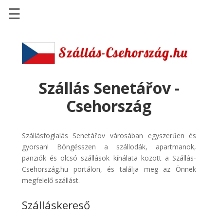
☰
Főoldal
Szállások
-
Szállásinfo.eu
Szállás Senetářov -
Repülőjegy
Csehország
pénzvisszatérítéssel
Autóbérlés
Szállásfoglalás Senetářov városában egyszerűen és
-
gyorsan! Böngésszen a szállodák, apartmanok,
Discover
panziók és olcsó szállások kínálata között a Szállás-
Cars
Csehország.hu portálon, és találja meg az Önnek
Transzfer
megfelelő szállást.
-
Szálláskereső
Kiwi
Taxi