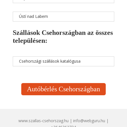
Ústí nad Labem
Szállások Csehországban az összes
településen:
Csehországi szállások katalógusa
Autóbérlés Csehországban
www.szallas-csehorszag.hu | info@webguru.hu |