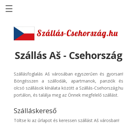
☰
Főoldal
Szállások
-
Szállásinfo.eu
Szállás Aš - Csehország
Repülőjegy
pénzvisszatérítéssel
Szállásfoglalás Aš városában egyszerűen és gyorsan!
Autóbérlés
Böngésszen a szállodák, apartmanok, panziók és
-
olcsó szállások kínálata között a Szállás-Csehország.hu
Discover
portálon, és találja meg az Önnek megfelelő szállást.
Cars
Szálláskereső
Transzfer
-
Töltse ki az űrlapot és keressen szállást Aš városban!
Kiwi
Taxi