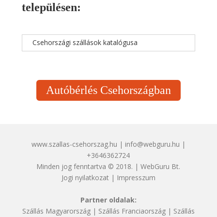
településen:
Csehországi szállások katalógusa
Autóbérlés Csehországban
www.szallas-csehorszag.hu | info@webguru.hu |
+3646362724
Minden jog fenntartva © 2018. | WebGuru Bt.
Jogi nyilatkozat
|
Impresszum
Partner oldalak:
Szállás Magyarország
|
Szállás Franciaország
|
Szállás