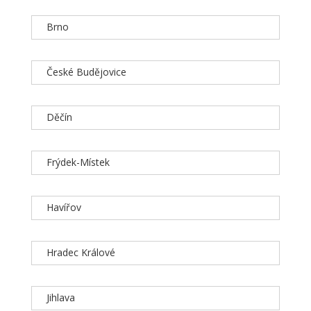
Brno
České Budějovice
Děčín
Frýdek-Místek
Havířov
Hradec Králové
Jihlava