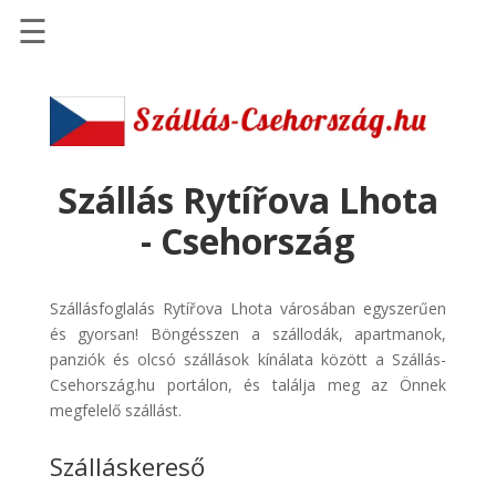
☰
Főoldal
Szállások
-
Szállásinfo.eu
Szállás Rytířova Lhota
Repülőjegy
- Csehország
pénzvisszatérítéssel
Autóbérlés
Szállásfoglalás Rytířova Lhota városában egyszerűen
-
és gyorsan! Böngésszen a szállodák, apartmanok,
Discover
panziók és olcsó szállások kínálata között a Szállás-
Cars
Csehország.hu portálon, és találja meg az Önnek
Transzfer
megfelelő szállást.
-
Szálláskereső
Kiwi
Taxi