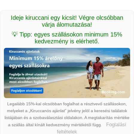
Ideje kiruccani egy kicsit! Végre olcsóbban
várja álomutazása!
💡 Tipp: egyes szállásokon minimum 15%
kedvezmény is elérhető.
Legalább 15%-kal olcsóbban foglalhat a résztvevő szállásokon,
melyeket a „Kiruccanós ajánlat” jelvény jelöl a keresési találatok
listájában és a szobaválasztási oldalakon. A megtakarítás mértéke
Foglalási
a szállás által kínált kedvezmény mértékétől függ.
feltételek