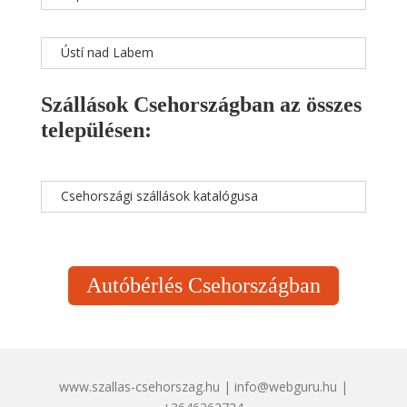
Ústí nad Labem
Szállások Csehországban az összes
településen:
Csehországi szállások katalógusa
Autóbérlés Csehországban
www.szallas-csehorszag.hu | info@webguru.hu |