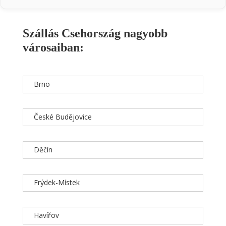
Szállás Csehország nagyobb
városaiban:
Brno
České Budějovice
Děčín
Frýdek-Místek
Havířov