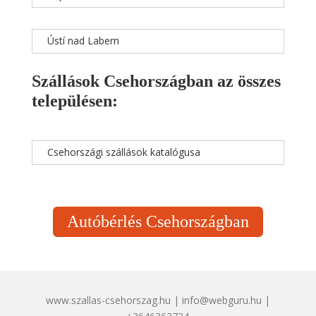
Ústí nad Labem
Szállások Csehországban az összes
településen:
Csehországi szállások katalógusa
Autóbérlés Csehországban
www.szallas-csehorszag.hu | info@webguru.hu |