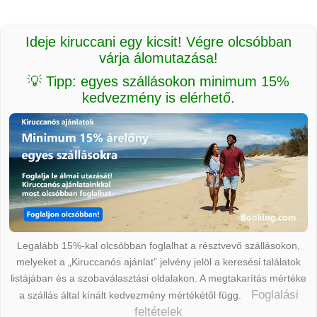
Ideje kiruccani egy kicsit! Végre olcsóbban
várja álomutazása!
💡 Tipp: egyes szállásokon minimum 15%
kedvezmény is elérhető.
Legalább 15%-kal olcsóbban foglalhat a résztvevő szállásokon,
melyeket a „Kiruccanós ajánlat” jelvény jelöl a keresési találatok
listájában és a szobaválasztási oldalakon. A megtakarítás mértéke
Foglalási
a szállás által kínált kedvezmény mértékétől függ.
feltételek