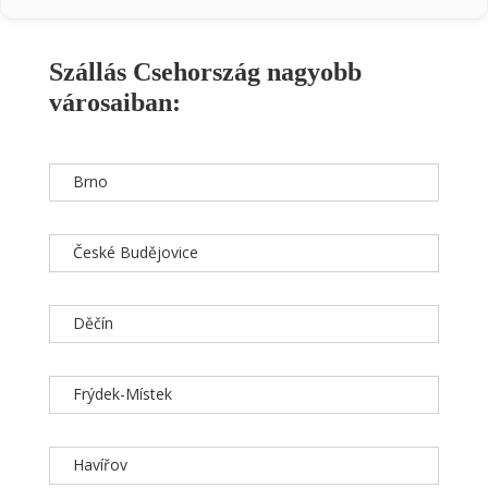
Szállás Csehország nagyobb
városaiban:
Brno
České Budějovice
Děčín
Frýdek-Místek
Havířov