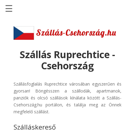
☰
Főoldal
Szállások
-
Szállásinfo.eu
Szállás Ruprechtice -
Repülőjegy
Csehország
pénzvisszatérítéssel
Autóbérlés
Szállásfoglalás Ruprechtice városában egyszerűen és
-
gyorsan! Böngésszen a szállodák, apartmanok,
Discover
panziók és olcsó szállások kínálata között a Szállás-
Cars
Csehország.hu portálon, és találja meg az Önnek
Transzfer
megfelelő szállást.
-
Szálláskereső
Kiwi
Taxi