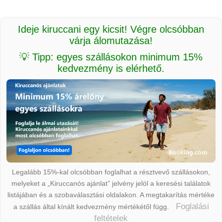
Ideje kiruccani egy kicsit! Végre olcsóbban
várja álomutazása!
💡 Tipp: egyes szállásokon minimum 15%
kedvezmény is elérhető.
Legalább 15%-kal olcsóbban foglalhat a résztvevő szállásokon,
melyeket a „Kiruccanós ajánlat” jelvény jelöl a keresési találatok
listájában és a szobaválasztási oldalakon. A megtakarítás mértéke
Foglalási
a szállás által kínált kedvezmény mértékétől függ.
feltételek