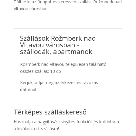
Töltse ki az űrlapot és keressen szállást Rožmberk nad
Vltavou városban!
Szállások Rožmberk nad
Vltavou városban -
szállodák, apartmanok
Rožmberk nad Vltavou településen található
összes szállás: 13 db
Kérjük, adja meg az érkezés és távozás
dátumát!
Térképes szálláskereső
Használja a nagyítás/kicsinyítés funkciót és kattintson
a kiválasztott szállásra!