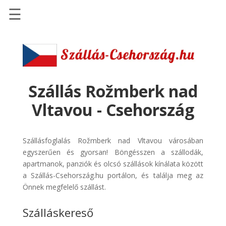
☰
Főoldal
Szállások
-
Szállásinfo.eu
Szállás Rožmberk nad
Repülőjegy
Vltavou - Csehország
pénzvisszatérítéssel
Autóbérlés
Szállásfoglalás Rožmberk nad Vltavou városában
-
egyszerűen és gyorsan! Böngésszen a szállodák,
Discover
apartmanok, panziók és olcsó szállások kínálata között
Cars
a Szállás-Csehország.hu portálon, és találja meg az
Transzfer
Önnek megfelelő szállást.
-
Szálláskereső
Kiwi
Taxi