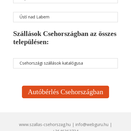
Ústí nad Labem
Szállások Csehországban az összes
településen:
Csehországi szállások katalógusa
Autóbérlés Csehországban
www.szallas-csehorszag.hu | info@webguru.hu |