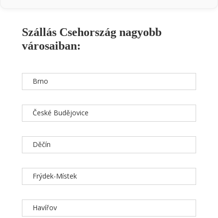
Szállás Csehország nagyobb
városaiban:
Brno
České Budějovice
Děčín
Frýdek-Místek
Havířov