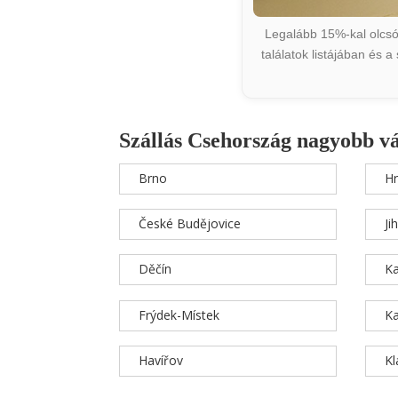
Legalább 15%-kal olcsób
találatok listájában és 
Szállás Csehország nagyobb v
Brno
Hr
České Budějovice
Ji
Děčín
Ka
Frýdek-Místek
Ka
Havířov
K