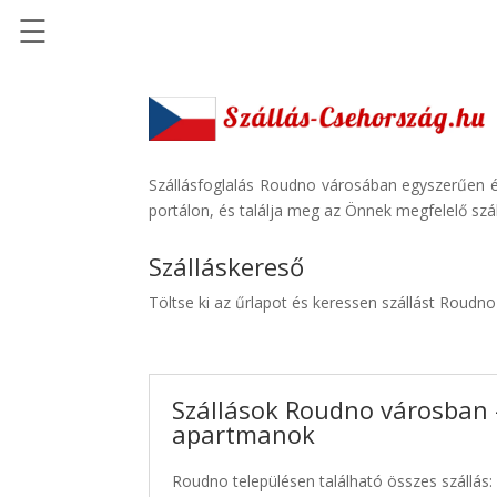
☰
Főoldal
Szállások
-
Szállásinfo.eu
Szállásfoglalás Roudno városában egyszerűen és
portálon, és találja meg az Önnek megfelelő szál
Repülőjegy
pénzvisszatérítéssel
Szálláskereső
Autóbérlés
Töltse ki az űrlapot és keressen szállást Roudn
-
Discover
Cars
Szállások Roudno városban -
Transzfer
apartmanok
-
Kiwi
Roudno településen található összes szállás:
Taxi