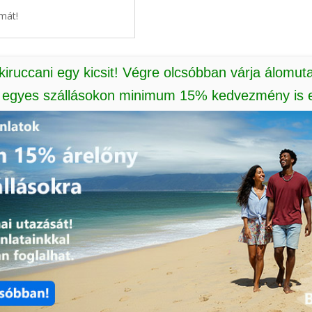
mát!
 kiruccani egy kicsit! Végre olcsóbban várja álomut
: egyes szállásokon minimum 15% kedvezmény is e