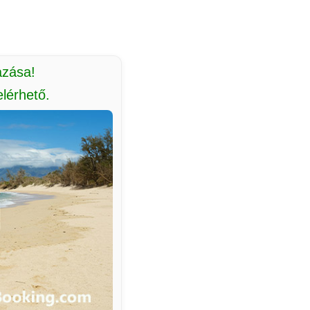
azása!
lérhető.