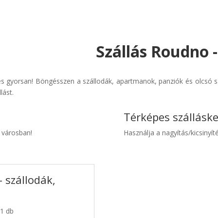
Szállás Roudno 
 gyorsan! Böngésszen a szállodák, apartmanok, panziók és olcsó sz
lást.
Térképes szállásk
o városban!
Használja a nagyítás/kicsinyíté
 szállodák,
 1 db