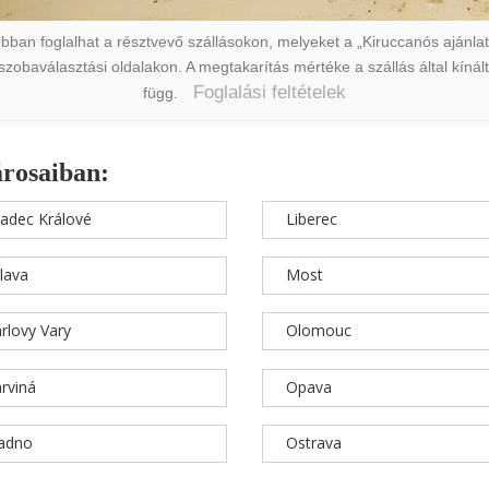
ban foglalhat a résztvevő szállásokon, melyeket a „Kiruccanós ajánlat” 
a szobaválasztási oldalakon. A megtakarítás mértéke a szállás által kín
Foglalási feltételek
függ.
árosaiban:
adec Králové
Liberec
hlava
Most
rlovy Vary
Olomouc
rviná
Opava
ladno
Ostrava