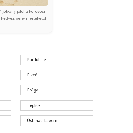
jelvény jelöl a keresési
ált kedvezmény mértékétől
Pardubice
Plzeň
Prága
Teplice
Ústí nad Labem