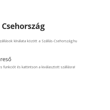
- Csehország
állások kínálata között a Szállás-Csehország.hu
ereső
s funkciót és kattintson a kiválasztott szállásra!