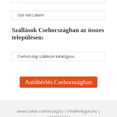
Ústí nad Labem
Szállások Csehországban az összes
településen:
Csehországi szállások katalógusa
Autóbérlés Csehországban
www.szallas-csehorszag.hu | info@webguru.hu |