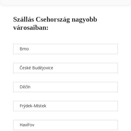
Szállás Csehország nagyobb
városaiban:
Brno
České Budějovice
Děčín
Frýdek-Místek
Havířov