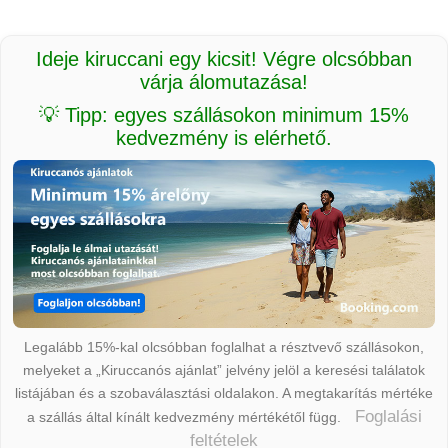
Ideje kiruccani egy kicsit! Végre olcsóbban
várja álomutazása!
💡 Tipp: egyes szállásokon minimum 15%
kedvezmény is elérhető.
Legalább 15%-kal olcsóbban foglalhat a résztvevő szállásokon,
melyeket a „Kiruccanós ajánlat” jelvény jelöl a keresési találatok
listájában és a szobaválasztási oldalakon. A megtakarítás mértéke
Foglalási
a szállás által kínált kedvezmény mértékétől függ.
feltételek