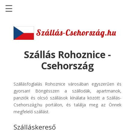
☰
Főoldal
Szállások
-
Szállásinfo.eu
Szállás Rohoznice -
Repülőjegy
Csehország
pénzvisszatérítéssel
Autóbérlés
Szállásfoglalás Rohoznice városában egyszerűen és
-
gyorsan! Böngésszen a szállodák, apartmanok,
Discover
panziók és olcsó szállások kínálata között a Szállás-
Cars
Csehország.hu portálon, és találja meg az Önnek
Transzfer
megfelelő szállást.
-
Szálláskereső
Kiwi
Taxi