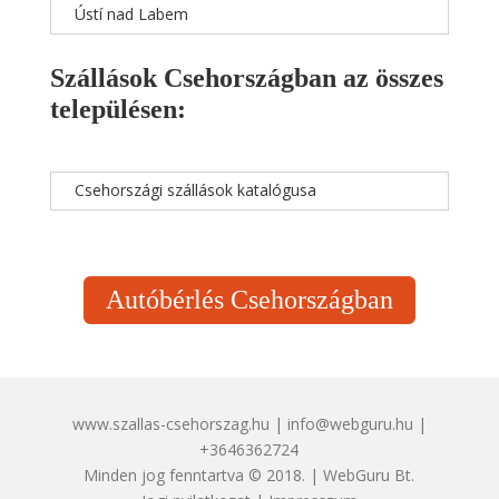
Ústí nad Labem
Szállások Csehországban az összes
településen:
Csehországi szállások katalógusa
Autóbérlés Csehországban
www.szallas-csehorszag.hu | info@webguru.hu |
+3646362724
Minden jog fenntartva © 2018. | WebGuru Bt.