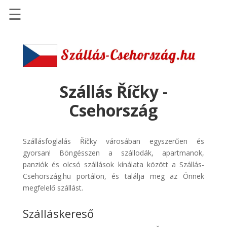
☰
Főoldal
Szállások
-
Szállásinfo.eu
Szállás Říčky -
Repülőjegy
Csehország
pénzvisszatérítéssel
Autóbérlés
Szállásfoglalás Říčky városában egyszerűen és
-
gyorsan! Böngésszen a szállodák, apartmanok,
Discover
panziók és olcsó szállások kínálata között a Szállás-
Cars
Csehország.hu portálon, és találja meg az Önnek
Transzfer
megfelelő szállást.
-
Szálláskereső
Kiwi
Taxi