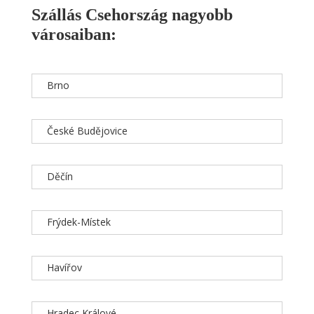
Szállás Csehország nagyobb
városaiban:
Brno
České Budějovice
Děčín
Frýdek-Místek
Havířov
Hradec Králové