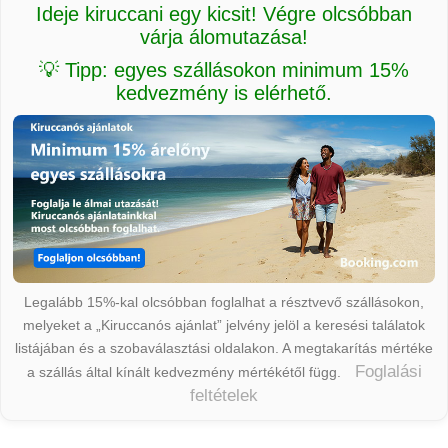
Ideje kiruccani egy kicsit! Végre olcsóbban
várja álomutazása!
💡 Tipp: egyes szállásokon minimum 15%
kedvezmény is elérhető.
Legalább 15%-kal olcsóbban foglalhat a résztvevő szállásokon,
melyeket a „Kiruccanós ajánlat” jelvény jelöl a keresési találatok
listájában és a szobaválasztási oldalakon. A megtakarítás mértéke
Foglalási
a szállás által kínált kedvezmény mértékétől függ.
feltételek