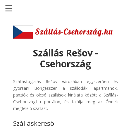
☰
Főoldal
Szállások
-
Szállásinfo.eu
Szállás Rešov -
Repülőjegy
Csehország
pénzvisszatérítéssel
Autóbérlés
Szállásfoglalás Rešov városában egyszerűen és
-
gyorsan! Böngésszen a szállodák, apartmanok,
Discover
panziók és olcsó szállások kínálata között a Szállás-
Cars
Csehország.hu portálon, és találja meg az Önnek
Transzfer
megfelelő szállást.
-
Szálláskereső
Kiwi
Taxi