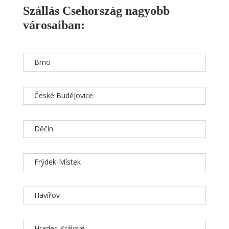
Szállás Csehország nagyobb
városaiban:
Brno
České Budějovice
Děčín
Frýdek-Místek
Havířov
Hradec Králové