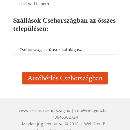
Ústí nad Labem
Szállások Csehországban az összes
településen:
Csehországi szállások katalógusa
Autóbérlés Csehországban
www.szallas-csehorszag.hu | info@webguru.hu |
+3646362724
Minden jog fenntartva © 2018. | WebGuru Bt.