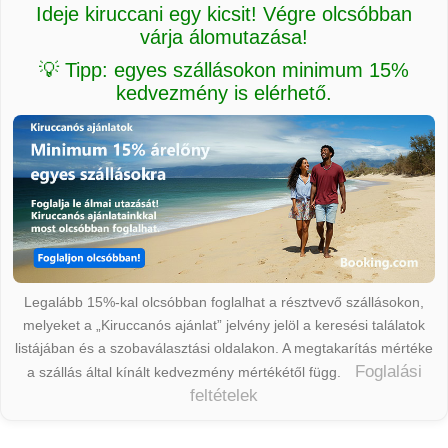
Ideje kiruccani egy kicsit! Végre olcsóbban
várja álomutazása!
💡 Tipp: egyes szállásokon minimum 15%
kedvezmény is elérhető.
Legalább 15%-kal olcsóbban foglalhat a résztvevő szállásokon,
melyeket a „Kiruccanós ajánlat” jelvény jelöl a keresési találatok
listájában és a szobaválasztási oldalakon. A megtakarítás mértéke
Foglalási
a szállás által kínált kedvezmény mértékétől függ.
feltételek