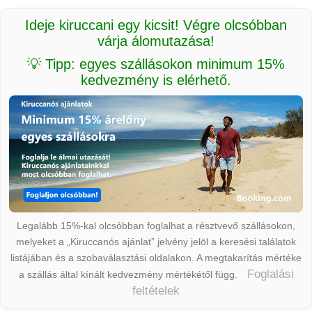
Ideje kiruccani egy kicsit! Végre olcsóbban
várja álomutazása!
💡 Tipp: egyes szállásokon minimum 15%
kedvezmény is elérhető.
Legalább 15%-kal olcsóbban foglalhat a résztvevő szállásokon,
melyeket a „Kiruccanós ajánlat” jelvény jelöl a keresési találatok
listájában és a szobaválasztási oldalakon. A megtakarítás mértéke
Foglalási
a szállás által kínált kedvezmény mértékétől függ.
feltételek