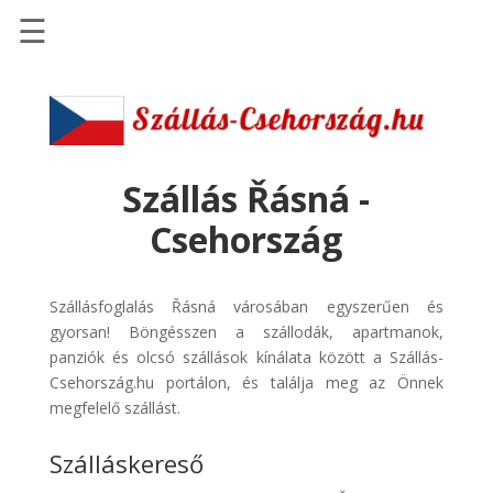
☰
Főoldal
Szállások
-
Szállásinfo.eu
Szállás Řásná -
Repülőjegy
Csehország
pénzvisszatérítéssel
Autóbérlés
Szállásfoglalás Řásná városában egyszerűen és
-
gyorsan! Böngésszen a szállodák, apartmanok,
Discover
panziók és olcsó szállások kínálata között a Szállás-
Cars
Csehország.hu portálon, és találja meg az Önnek
Transzfer
megfelelő szállást.
-
Szálláskereső
Kiwi
Taxi