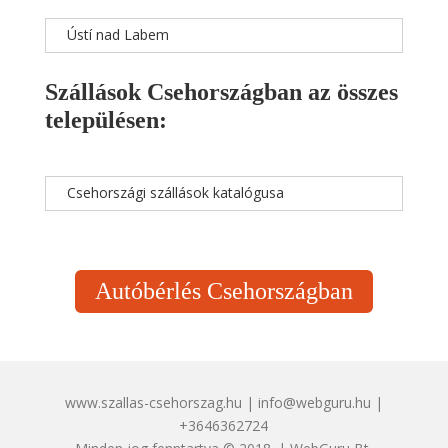
Ústí nad Labem
Szállások Csehországban az összes
településen:
Csehországi szállások katalógusa
Autóbérlés Csehországban
www.szallas-csehorszag.hu | info@webguru.hu |
+3646362724