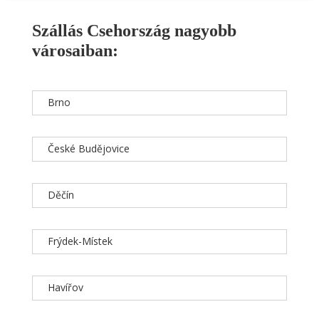
Szállás Csehország nagyobb
városaiban:
Brno
České Budějovice
Děčín
Frýdek-Místek
Havířov