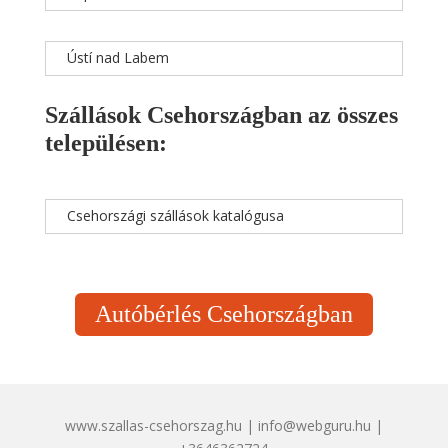
Ústí nad Labem
Szállások Csehországban az összes
településen:
Csehországi szállások katalógusa
Autóbérlés Csehországban
www.szallas-csehorszag.hu | info@webguru.hu |