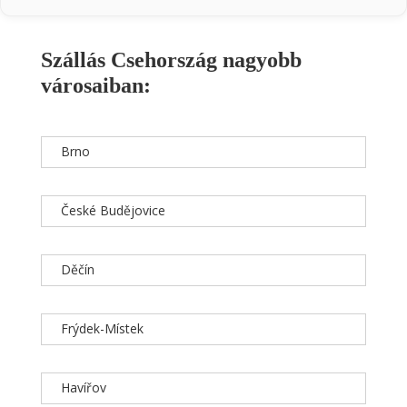
Szállás Csehország nagyobb
városaiban:
Brno
České Budějovice
Děčín
Frýdek-Místek
Havířov