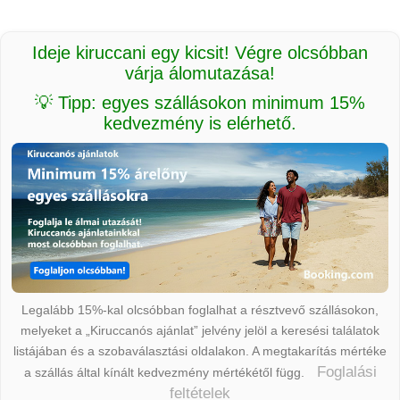
Ideje kiruccani egy kicsit! Végre olcsóbban
várja álomutazása!
💡 Tipp: egyes szállásokon minimum 15%
kedvezmény is elérhető.
Legalább 15%-kal olcsóbban foglalhat a résztvevő szállásokon,
melyeket a „Kiruccanós ajánlat” jelvény jelöl a keresési találatok
listájában és a szobaválasztási oldalakon. A megtakarítás mértéke
Foglalási
a szállás által kínált kedvezmény mértékétől függ.
feltételek