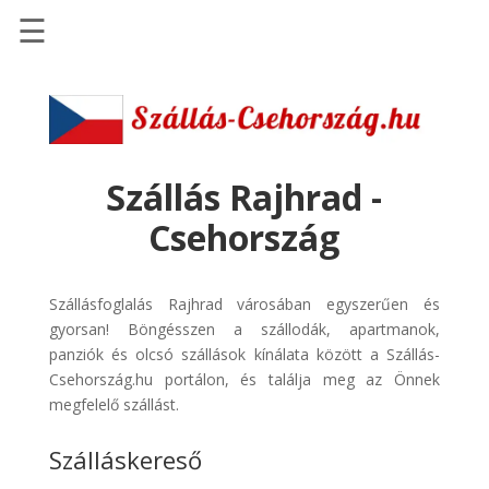
☰
Főoldal
Szállások
-
Szállásinfo.eu
Szállás Rajhrad -
Repülőjegy
Csehország
pénzvisszatérítéssel
Autóbérlés
Szállásfoglalás Rajhrad városában egyszerűen és
-
gyorsan! Böngésszen a szállodák, apartmanok,
Discover
panziók és olcsó szállások kínálata között a Szállás-
Cars
Csehország.hu portálon, és találja meg az Önnek
Transzfer
megfelelő szállást.
-
Szálláskereső
Kiwi
Taxi