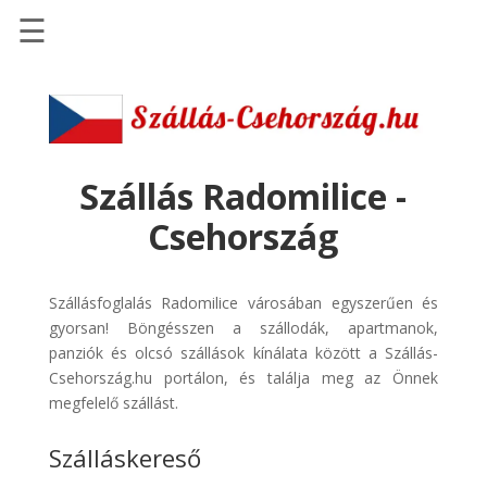
☰
Főoldal
Szállások
-
Szállásinfo.eu
Szállás Radomilice -
Repülőjegy
Csehország
pénzvisszatérítéssel
Autóbérlés
Szállásfoglalás Radomilice városában egyszerűen és
-
gyorsan! Böngésszen a szállodák, apartmanok,
Discover
panziók és olcsó szállások kínálata között a Szállás-
Cars
Csehország.hu portálon, és találja meg az Önnek
Transzfer
megfelelő szállást.
-
Szálláskereső
Kiwi
Taxi