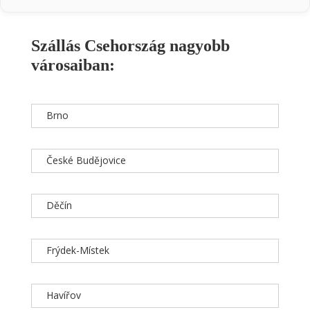
Szállás Csehország nagyobb
városaiban:
Brno
České Budějovice
Děčín
Frýdek-Místek
Havířov