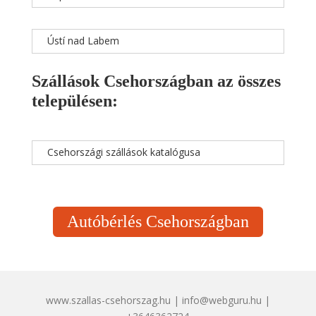
Ústí nad Labem
Szállások Csehországban az összes
településen:
Csehországi szállások katalógusa
Autóbérlés Csehországban
www.szallas-csehorszag.hu | info@webguru.hu |