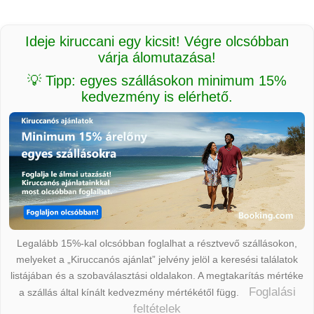
Ideje kiruccani egy kicsit! Végre olcsóbban
várja álomutazása!
💡 Tipp: egyes szállásokon minimum 15%
kedvezmény is elérhető.
Legalább 15%-kal olcsóbban foglalhat a résztvevő szállásokon,
melyeket a „Kiruccanós ajánlat” jelvény jelöl a keresési találatok
listájában és a szobaválasztási oldalakon. A megtakarítás mértéke
Foglalási
a szállás által kínált kedvezmény mértékétől függ.
feltételek