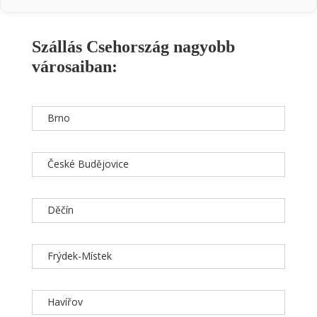
Szállás Csehország nagyobb
városaiban:
Brno
České Budějovice
Děčín
Frýdek-Místek
Havířov