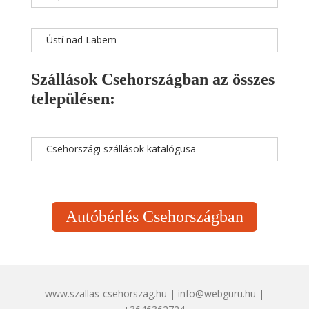
Ústí nad Labem
Szállások Csehországban az összes
településen:
Csehországi szállások katalógusa
Autóbérlés Csehországban
www.szallas-csehorszag.hu | info@webguru.hu |