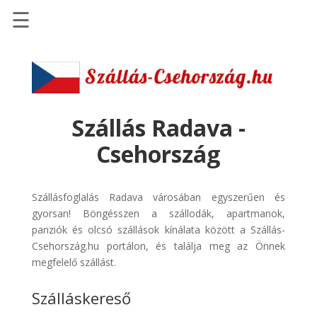
☰
Főoldal
Szállások
-
Szállásinfo.eu
Szállás Radava -
Repülőjegy
Csehország
pénzvisszatérítéssel
Autóbérlés
Szállásfoglalás Radava városában egyszerűen és
-
gyorsan! Böngésszen a szállodák, apartmanok,
Discover
panziók és olcsó szállások kínálata között a Szállás-
Cars
Csehország.hu portálon, és találja meg az Önnek
Transzfer
megfelelő szállást.
-
Szálláskereső
Kiwi
Taxi