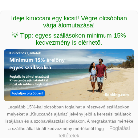
Ideje kiruccani egy kicsit! Végre olcsóbban
várja álomutazása!
💡 Tipp: egyes szállásokon minimum 15%
kedvezmény is elérhető.
Legalább 15%-kal olcsóbban foglalhat a résztvevő szállásokon,
melyeket a „Kiruccanós ajánlat” jelvény jelöl a keresési találatok
listájában és a szobaválasztási oldalakon. A megtakarítás mértéke
Foglalási
a szállás által kínált kedvezmény mértékétől függ.
feltételek