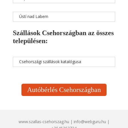
Ústí nad Labem
Szállások Csehországban az összes
településen:
Csehországi szállások katalógusa
Autóbérlés Csehországban
www.szallas-csehorszag.hu | info@webguru.hu |