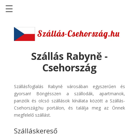
☰
Főoldal
Szállások
-
Szállásinfo.eu
Szállás Rabyně -
Repülőjegy
Csehország
pénzvisszatérítéssel
Autóbérlés
Szállásfoglalás Rabyně városában egyszerűen és
-
gyorsan! Böngésszen a szállodák, apartmanok,
Discover
panziók és olcsó szállások kínálata között a Szállás-
Cars
Csehország.hu portálon, és találja meg az Önnek
Transzfer
megfelelő szállást.
-
Szálláskereső
Kiwi
Taxi