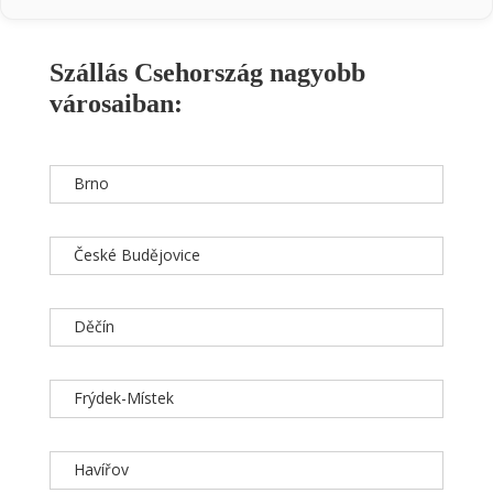
Szállás Csehország nagyobb
városaiban:
Brno
České Budějovice
Děčín
Frýdek-Místek
Havířov