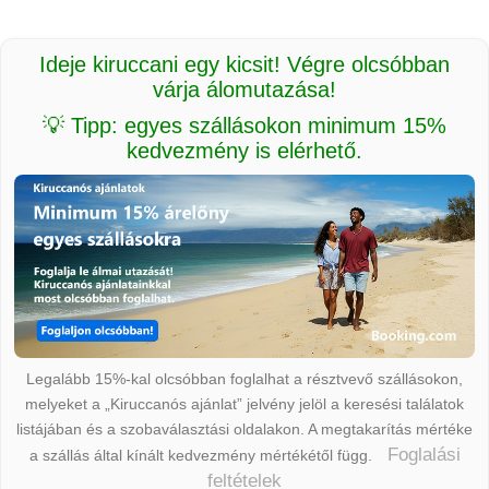
Ideje kiruccani egy kicsit! Végre olcsóbban
várja álomutazása!
💡 Tipp: egyes szállásokon minimum 15%
kedvezmény is elérhető.
Legalább 15%-kal olcsóbban foglalhat a résztvevő szállásokon,
melyeket a „Kiruccanós ajánlat” jelvény jelöl a keresési találatok
listájában és a szobaválasztási oldalakon. A megtakarítás mértéke
Foglalási
a szállás által kínált kedvezmény mértékétől függ.
feltételek