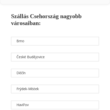
Szállás Csehország nagyobb
városaiban:
Brno
České Budějovice
Děčín
Frýdek-Místek
Havířov