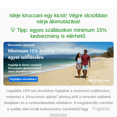
Ideje kiruccani egy kicsit! Végre olcsóbban
várja álomutazása!
💡 Tipp: egyes szállásokon minimum 15%
kedvezmény is elérhető.
Legalább 15%-kal olcsóbban foglalhat a résztvevő szállásokon,
melyeket a „Kiruccanós ajánlat” jelvény jelöl a keresési találatok
listájában és a szobaválasztási oldalakon. A megtakarítás mértéke
Foglalási
a szállás által kínált kedvezmény mértékétől függ.
feltételek