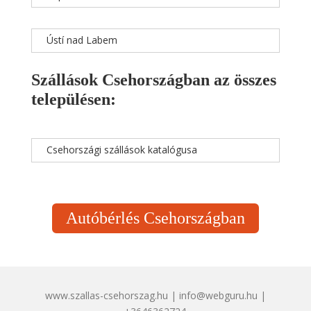
Ústí nad Labem
Szállások Csehországban az összes
településen:
Csehországi szállások katalógusa
Autóbérlés Csehországban
www.szallas-csehorszag.hu | info@webguru.hu |