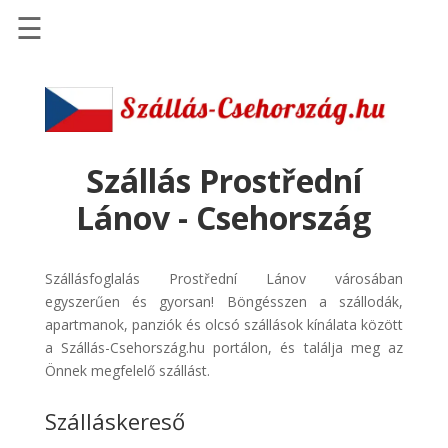
☰
Főoldal
Szállások
-
Szállásinfo.eu
Szállás Prostřední
Repülőjegy
Lánov - Csehország
pénzvisszatérítéssel
Autóbérlés
Szállásfoglalás Prostřední Lánov városában
-
egyszerűen és gyorsan! Böngésszen a szállodák,
Discover
apartmanok, panziók és olcsó szállások kínálata között
Cars
a Szállás-Csehország.hu portálon, és találja meg az
Transzfer
Önnek megfelelő szállást.
-
Szálláskereső
Kiwi
Taxi