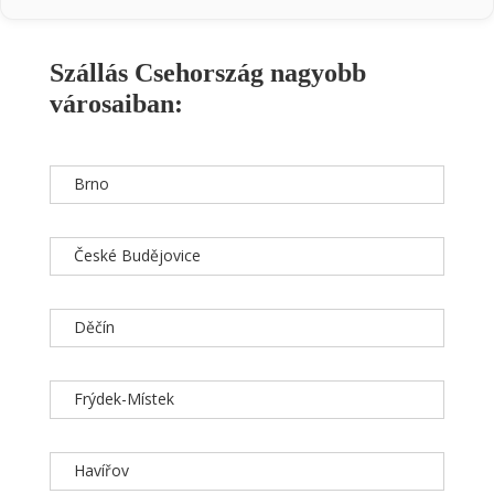
Szállás Csehország nagyobb
városaiban:
Brno
České Budějovice
Děčín
Frýdek-Místek
Havířov