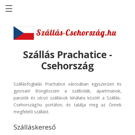
☰
Főoldal
Szállások
-
Szállásinfo.eu
Szállás Prachatice -
Repülőjegy
Csehország
pénzvisszatérítéssel
Autóbérlés
Szállásfoglalás Prachatice városában egyszerűen és
-
gyorsan! Böngésszen a szállodák, apartmanok,
Discover
panziók és olcsó szállások kínálata között a Szállás-
Cars
Csehország.hu portálon, és találja meg az Önnek
Transzfer
megfelelő szállást.
-
Szálláskereső
Kiwi
Taxi