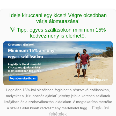
Ideje kiruccani egy kicsit! Végre olcsóbban
várja álomutazása!
💡 Tipp: egyes szállásokon minimum 15%
kedvezmény is elérhető.
Legalább 15%-kal olcsóbban foglalhat a résztvevő szállásokon,
melyeket a „Kiruccanós ajánlat” jelvény jelöl a keresési találatok
listájában és a szobaválasztási oldalakon. A megtakarítás mértéke
Foglalási
a szállás által kínált kedvezmény mértékétől függ.
feltételek