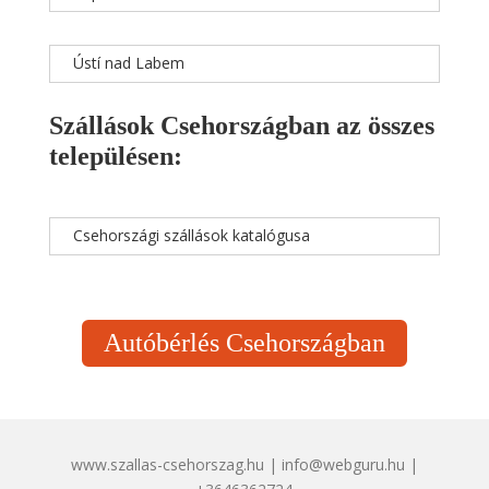
Ústí nad Labem
Szállások Csehországban az összes
településen:
Csehországi szállások katalógusa
Autóbérlés Csehországban
www.szallas-csehorszag.hu | info@webguru.hu |