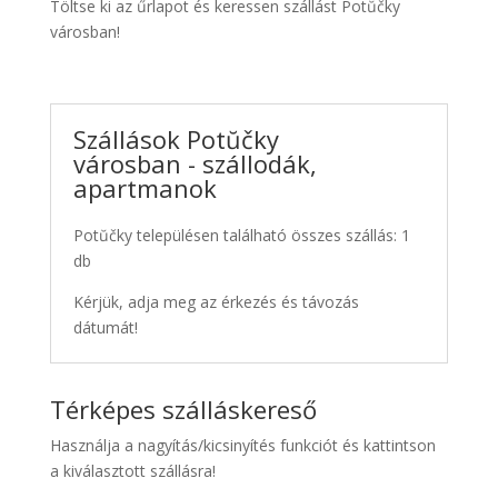
Töltse ki az űrlapot és keressen szállást Potŭčky
városban!
Szállások Potŭčky
városban - szállodák,
apartmanok
Potŭčky településen található összes szállás: 1
db
Kérjük, adja meg az érkezés és távozás
dátumát!
Térképes szálláskereső
Használja a nagyítás/kicsinyítés funkciót és kattintson
a kiválasztott szállásra!