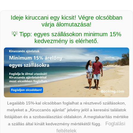
Ideje kiruccani egy kicsit! Végre olcsóbban
várja álomutazása!
💡 Tipp: egyes szállásokon minimum 15%
kedvezmény is elérhető.
Legalább 15%-kal olcsóbban foglalhat a résztvevő szállásokon,
melyeket a „Kiruccanós ajánlat” jelvény jelöl a keresési találatok
listájában és a szobaválasztási oldalakon. A megtakarítás mértéke
Foglalási
a szállás által kínált kedvezmény mértékétől függ.
feltételek