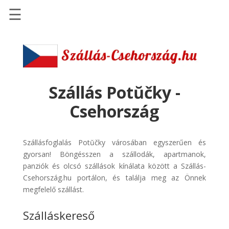
☰
Főoldal
Szállások
-
Szállásinfo.eu
Szállás Potŭčky -
Repülőjegy
Csehország
pénzvisszatérítéssel
Autóbérlés
Szállásfoglalás Potŭčky városában egyszerűen és
-
gyorsan! Böngésszen a szállodák, apartmanok,
Discover
panziók és olcsó szállások kínálata között a Szállás-
Cars
Csehország.hu portálon, és találja meg az Önnek
Transzfer
megfelelő szállást.
-
Szálláskereső
Kiwi
Taxi