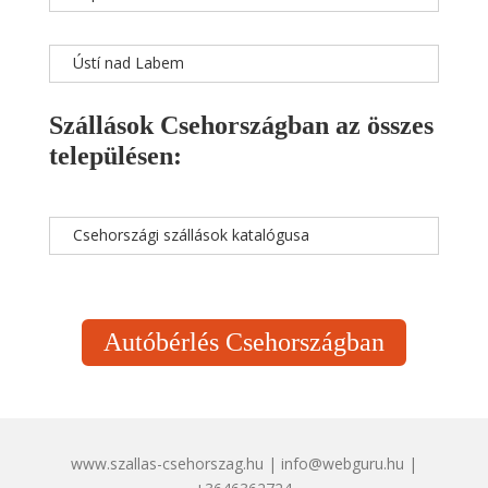
Ústí nad Labem
Szállások Csehországban az összes
településen:
Csehországi szállások katalógusa
Autóbérlés Csehországban
www.szallas-csehorszag.hu | info@webguru.hu |