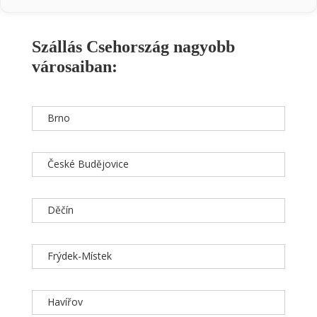
Szállás Csehország nagyobb
városaiban:
Brno
České Budějovice
Děčín
Frýdek-Místek
Havířov