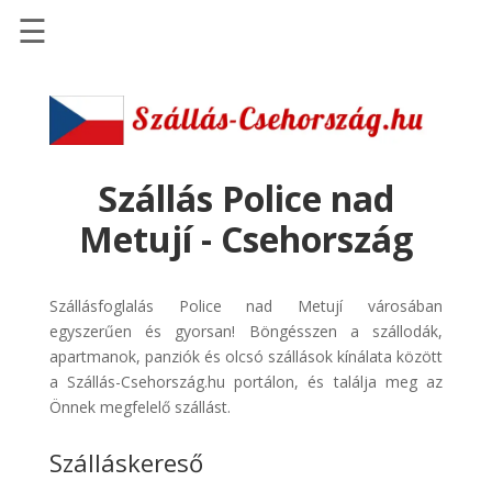
☰
Főoldal
Szállások
-
Szállásinfo.eu
Szállás Police nad
Repülőjegy
Metují - Csehország
pénzvisszatérítéssel
Autóbérlés
Szállásfoglalás Police nad Metují városában
-
egyszerűen és gyorsan! Böngésszen a szállodák,
Discover
apartmanok, panziók és olcsó szállások kínálata között
Cars
a Szállás-Csehország.hu portálon, és találja meg az
Transzfer
Önnek megfelelő szállást.
-
Szálláskereső
Kiwi
Taxi