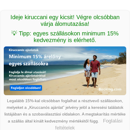
Ideje kiruccani egy kicsit! Végre olcsóbban
várja álomutazása!
💡 Tipp: egyes szállásokon minimum 15%
kedvezmény is elérhető.
Legalább 15%-kal olcsóbban foglalhat a résztvevő szállásokon,
melyeket a „Kiruccanós ajánlat” jelvény jelöl a keresési találatok
listájában és a szobaválasztási oldalakon. A megtakarítás mértéke
Foglalási
a szállás által kínált kedvezmény mértékétől függ.
feltételek