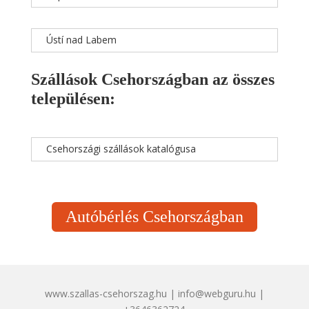
Ústí nad Labem
Szállások Csehországban az összes
településen:
Csehországi szállások katalógusa
Autóbérlés Csehországban
www.szallas-csehorszag.hu | info@webguru.hu |