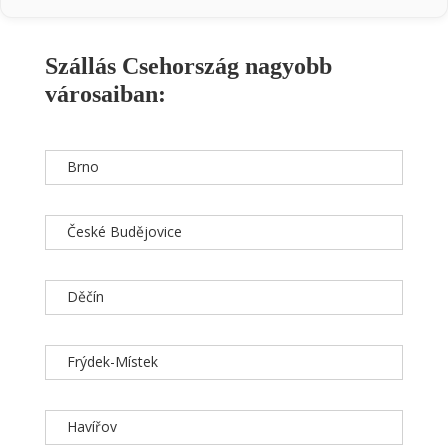
Szállás Csehország nagyobb
városaiban:
Brno
České Budějovice
Děčín
Frýdek-Místek
Havířov