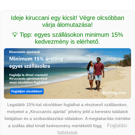
Ideje kiruccani egy kicsit! Végre olcsóbban
várja álomutazása!
💡 Tipp: egyes szállásokon minimum 15%
kedvezmény is elérhető.
Legalább 15%-kal olcsóbban foglalhat a résztvevő szállásokon,
melyeket a „Kiruccanós ajánlat” jelvény jelöl a keresési találatok
listájában és a szobaválasztási oldalakon. A megtakarítás mértéke
Foglalási
a szállás által kínált kedvezmény mértékétől függ.
feltételek