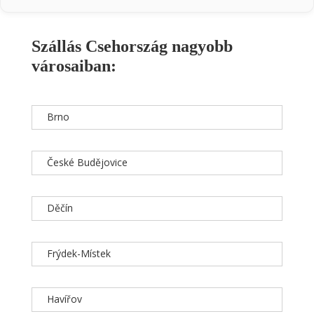
Szállás Csehország nagyobb
városaiban:
Brno
České Budějovice
Děčín
Frýdek-Místek
Havířov