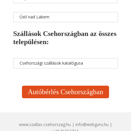
Ústí nad Labem
Szállások Csehországban az összes
településen:
Csehországi szállások katalógusa
Autóbérlés Csehországban
www.szallas-csehorszag.hu | info@webguru.hu |