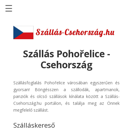
☰
Főoldal
Szállások
-
Szállásinfo.eu
Szállás Pohořelice -
Repülőjegy
Csehország
pénzvisszatérítéssel
Autóbérlés
Szállásfoglalás Pohořelice városában egyszerűen és
-
gyorsan! Böngésszen a szállodák, apartmanok,
Discover
panziók és olcsó szállások kínálata között a Szállás-
Cars
Csehország.hu portálon, és találja meg az Önnek
Transzfer
megfelelő szállást.
-
Szálláskereső
Kiwi
Taxi