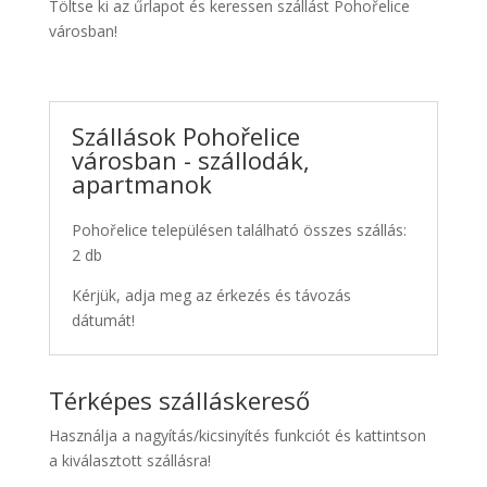
Töltse ki az űrlapot és keressen szállást Pohořelice
városban!
Szállások Pohořelice
városban - szállodák,
apartmanok
Pohořelice településen található összes szállás:
2 db
Kérjük, adja meg az érkezés és távozás
dátumát!
Térképes szálláskereső
Használja a nagyítás/kicsinyítés funkciót és kattintson
a kiválasztott szállásra!