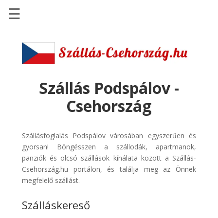
☰
Főoldal
Szállások
-
Szállásinfo.eu
Szállás Podspálov -
Repülőjegy
Csehország
pénzvisszatérítéssel
Autóbérlés
Szállásfoglalás Podspálov városában egyszerűen és
-
gyorsan! Böngésszen a szállodák, apartmanok,
Discover
panziók és olcsó szállások kínálata között a Szállás-
Cars
Csehország.hu portálon, és találja meg az Önnek
Transzfer
megfelelő szállást.
-
Szálláskereső
Kiwi
Taxi