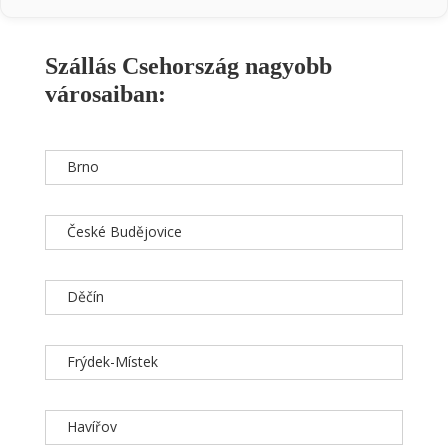
Szállás Csehország nagyobb
városaiban:
Brno
České Budějovice
Děčín
Frýdek-Místek
Havířov