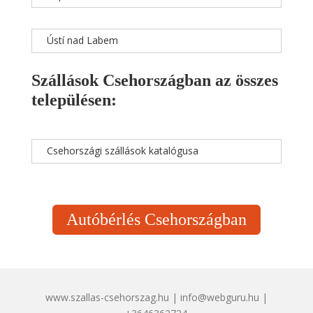
Ústí nad Labem
Szállások Csehországban az összes
településen:
Csehországi szállások katalógusa
Autóbérlés Csehországban
www.szallas-csehorszag.hu | info@webguru.hu |