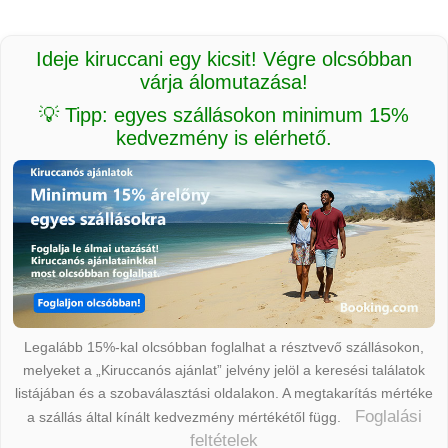
Ideje kiruccani egy kicsit! Végre olcsóbban
várja álomutazása!
💡 Tipp: egyes szállásokon minimum 15%
kedvezmény is elérhető.
Legalább 15%-kal olcsóbban foglalhat a résztvevő szállásokon,
melyeket a „Kiruccanós ajánlat” jelvény jelöl a keresési találatok
listájában és a szobaválasztási oldalakon. A megtakarítás mértéke
Foglalási
a szállás által kínált kedvezmény mértékétől függ.
feltételek