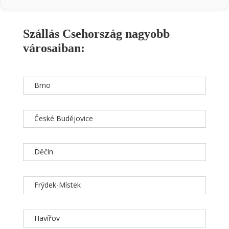
Szállás Csehország nagyobb
városaiban:
Brno
České Budějovice
Děčín
Frýdek-Místek
Havířov