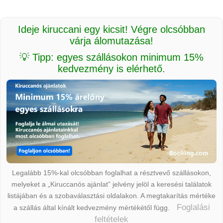
Ideje kiruccani egy kicsit! Végre olcsóbban
várja álomutazása!
💡 Tipp: egyes szállásokon minimum 15%
kedvezmény is elérhető.
Legalább 15%-kal olcsóbban foglalhat a résztvevő szállásokon,
melyeket a „Kiruccanós ajánlat” jelvény jelöl a keresési találatok
listájában és a szobaválasztási oldalakon. A megtakarítás mértéke
Foglalási
a szállás által kínált kedvezmény mértékétől függ.
feltételek