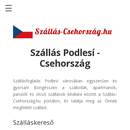
☰
Főoldal
Szállások
-
Szállásinfo.eu
Szállás Podlesí -
Repülőjegy
Csehország
pénzvisszatérítéssel
Autóbérlés
Szállásfoglalás Podlesí városában egyszerűen és
-
gyorsan! Böngésszen a szállodák, apartmanok,
Discover
panziók és olcsó szállások kínálata között a Szállás-
Cars
Csehország.hu portálon, és találja meg az Önnek
Transzfer
megfelelő szállást.
-
Szálláskereső
Kiwi
Taxi