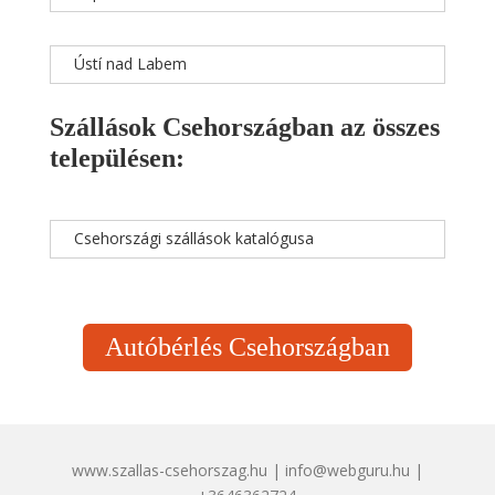
Ústí nad Labem
Szállások Csehországban az összes
településen:
Csehországi szállások katalógusa
Autóbérlés Csehországban
www.szallas-csehorszag.hu | info@webguru.hu |