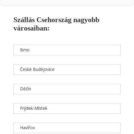
Szállás Csehország nagyobb
városaiban:
Brno
České Budějovice
Děčín
Frýdek-Místek
Havířov