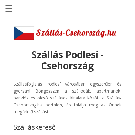
☰
Főoldal
Szállások
-
Szállásinfo.eu
Szállás Podlesí -
Repülőjegy
Csehország
pénzvisszatérítéssel
Autóbérlés
Szállásfoglalás Podlesí városában egyszerűen és
-
gyorsan! Böngésszen a szállodák, apartmanok,
Discover
panziók és olcsó szállások kínálata között a Szállás-
Cars
Csehország.hu portálon, és találja meg az Önnek
Transzfer
megfelelő szállást.
-
Szálláskereső
Kiwi
Taxi