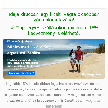
Ideje kiruccani egy kicsit! Végre olcsóbban
várja álomutazása!
💡 Tipp: egyes szállásokon minimum 15%
kedvezmény is elérhető.
Legalább 15%-kal olcsóbban foglalhat a résztvevő szállásokon,
melyeket a „Kiruccanós ajánlat” jelvény jelöl a keresési találatok
listájában és a szobaválasztási oldalakon. A megtakarítás mértéke
Foglalási
a szállás által kínált kedvezmény mértékétől függ.
feltételek