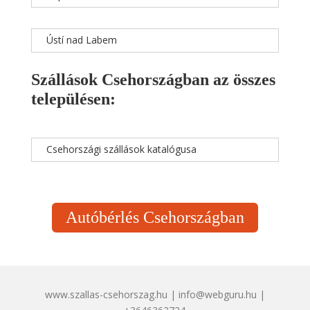
Ústí nad Labem
Szállások Csehországban az összes
településen:
Csehországi szállások katalógusa
Autóbérlés Csehországban
www.szallas-csehorszag.hu | info@webguru.hu |