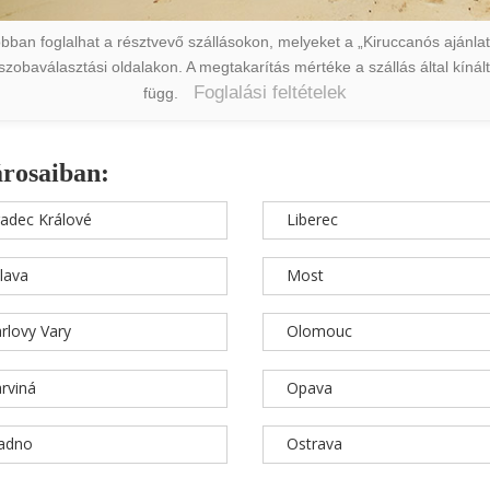
ban foglalhat a résztvevő szállásokon, melyeket a „Kiruccanós ajánlat” 
a szobaválasztási oldalakon. A megtakarítás mértéke a szállás által kín
Foglalási feltételek
függ.
árosaiban:
adec Králové
Liberec
hlava
Most
rlovy Vary
Olomouc
rviná
Opava
ladno
Ostrava