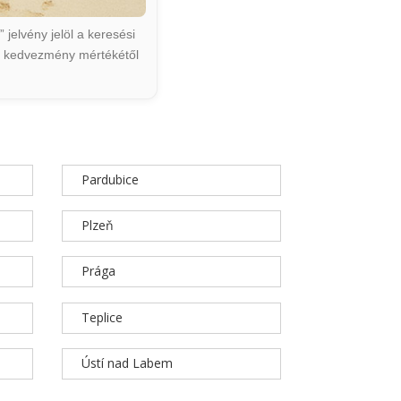
jelvény jelöl a keresési
ált kedvezmény mértékétől
Pardubice
Plzeň
Prága
Teplice
Ústí nad Labem