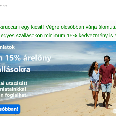
mát!
 kiruccani egy kicsit! Végre olcsóbban várja álomut
: egyes szállásokon minimum 15% kedvezmény is e