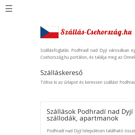
☰
Főoldal
Szállások
-
Szállásinfo.eu
Szállásfoglalás Podhradí nad Dyjí városában e
Csehország.hu portálon, és találja meg az Önnek
Repülőjegy
pénzvisszatérítéssel
Szálláskereső
Autóbérlés
Töltse ki az űrlapot és keressen szállást Podhra
-
Discover
Cars
Szállások Podhradí nad Dyjí
Transzfer
szállodák, apartmanok
-
Kiwi
Podhradí nad Dyjí településen található össze
Taxi