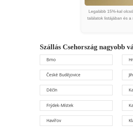
Legalább 15%-kal olcsób
találatok listájában és 
Szállás Csehország nagyobb v
Brno
Hr
České Budějovice
Ji
Děčín
Ka
Frýdek-Místek
Ka
Havířov
K