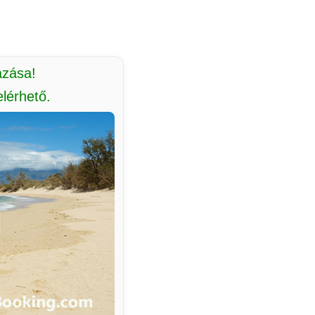
azása!
lérhető.