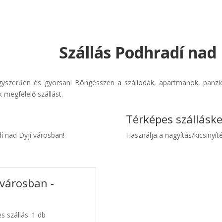
Szállás Podhradí nad 
gyszerűen és gyorsan! Böngésszen a szállodák, apartmanok, panziók
 megfelelő szállást.
Térképes szállásk
dí nad Dyjí városban!
Használja a nagyítás/kicsinyíté
 városban -
s szállás: 1 db