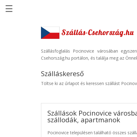
☰
Főoldal
Szállások
-
Szállásinfo.eu
Szállásfoglalás Pocinovice városában egysze
Csehország.hu portálon, és találja meg az Önnek
Repülőjegy
pénzvisszatérítéssel
Szálláskereső
Autóbérlés
Töltse ki az űrlapot és keressen szállást Pocino
-
Discover
Cars
Szállások Pocinovice városb
Transzfer
szállodák, apartmanok
-
Kiwi
Pocinovice településen található összes száll
Taxi