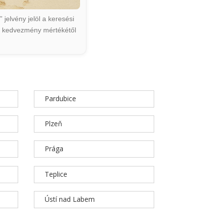
jelvény jelöl a keresési
ált kedvezmény mértékétől
Pardubice
Plzeň
Prága
Teplice
Ústí nad Labem