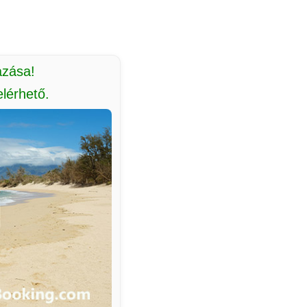
azása!
lérhető.