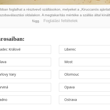
ban foglalhat a résztvevő szállásokon, melyeket a „Kiruccanós ajánlat” 
a szobaválasztási oldalakon. A megtakarítás mértéke a szállás által kín
Foglalási feltételek
függ.
árosaiban:
adec Králové
Liberec
hlava
Most
rlovy Vary
Olomouc
rviná
Opava
ladno
Ostrava