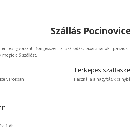
Szállás Pocinovic
rűen és gyorsan! Böngésszen a szállodák, apartmanok, panziók é
 megfelelő szállást.
Térképes szállásk
vice városban!
Használja a nagyítás/kicsinyíté
an -
ás: 1 db