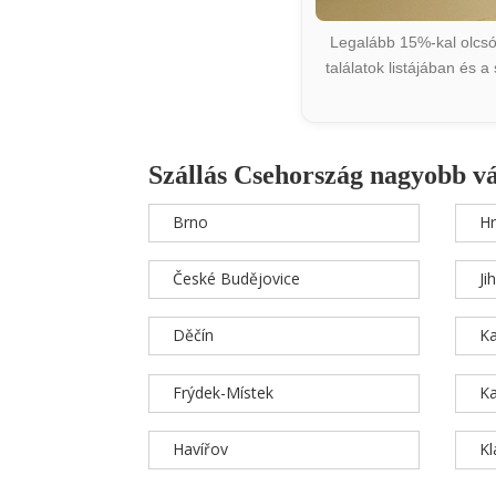
Legalább 15%-kal olcsób
találatok listájában és 
Szállás Csehország nagyobb v
Brno
Hr
České Budějovice
Ji
Děčín
Ka
Frýdek-Místek
Ka
Havířov
K