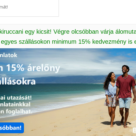
mát!
 kiruccani egy kicsit! Végre olcsóbban várja álomut
: egyes szállásokon minimum 15% kedvezmény is e