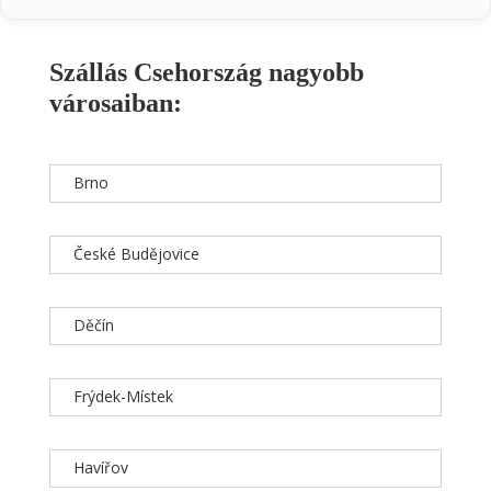
Szállás Csehország nagyobb
városaiban:
Brno
České Budějovice
Děčín
Frýdek-Místek
Havířov