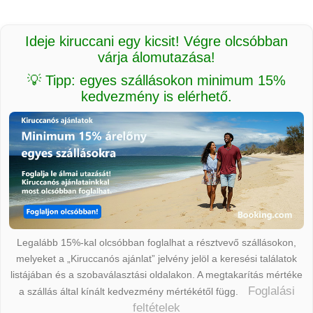
Ideje kiruccani egy kicsit! Végre olcsóbban
várja álomutazása!
💡 Tipp: egyes szállásokon minimum 15%
kedvezmény is elérhető.
Legalább 15%-kal olcsóbban foglalhat a résztvevő szállásokon,
melyeket a „Kiruccanós ajánlat” jelvény jelöl a keresési találatok
listájában és a szobaválasztási oldalakon. A megtakarítás mértéke
Foglalási
a szállás által kínált kedvezmény mértékétől függ.
feltételek