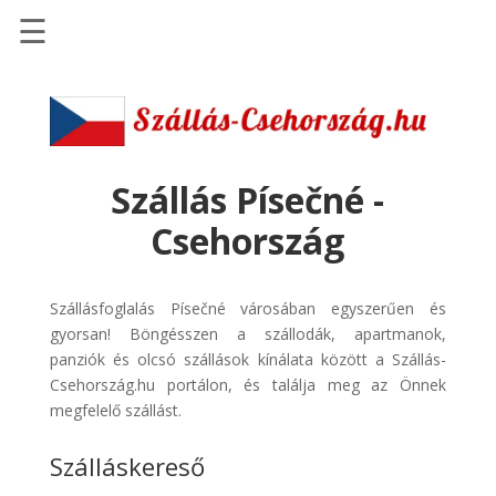
☰
Főoldal
Szállások
-
Szállásinfo.eu
Szállás Písečné -
Repülőjegy
Csehország
pénzvisszatérítéssel
Autóbérlés
Szállásfoglalás Písečné városában egyszerűen és
-
gyorsan! Böngésszen a szállodák, apartmanok,
Discover
panziók és olcsó szállások kínálata között a Szállás-
Cars
Csehország.hu portálon, és találja meg az Önnek
Transzfer
megfelelő szállást.
-
Szálláskereső
Kiwi
Taxi