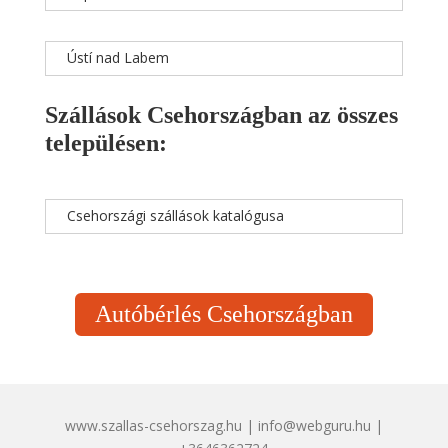
Ústí nad Labem
Szállások Csehországban az összes
településen:
Csehországi szállások katalógusa
Autóbérlés Csehországban
www.szallas-csehorszag.hu | info@webguru.hu |